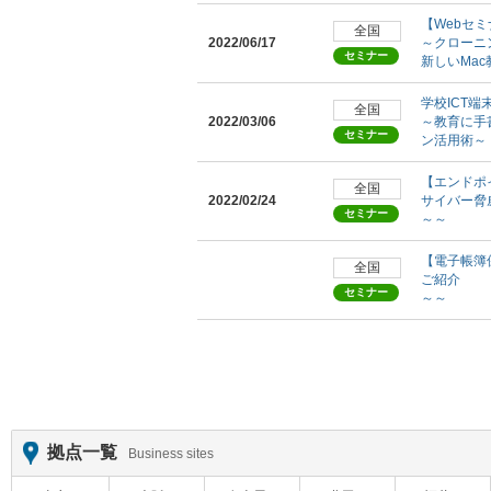
【Webセ
全国
2022/06/17
～クローニ
セミナー
新しいMa
学校ICT
全国
2022/03/06
～教育に手
セミナー
ン活用術～
【エンドポ
全国
2022/02/24
サイバー脅
セミナー
～～
【電子帳簿
全国
ご紹介
セミナー
～～
拠点一覧
Business sites