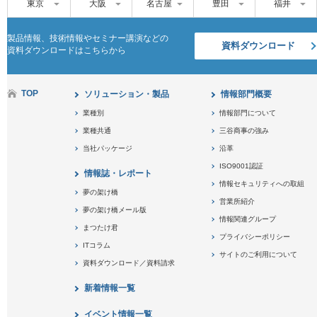
東京
大阪
名古屋
豊田
福井
製品情報、技術情報やセミナー講演などの
資料ダウンロード
資料ダウンロードはこちらから
TOP
ソリューション・製品
情報部門概要
業種別
情報部門について
業種共通
三谷商事の強み
当社パッケージ
沿革
ISO9001認証
情報誌・レポート
情報セキュリティへの取組
夢の架け橋
営業所紹介
夢の架け橋メール版
情報関連グループ
まつたけ君
プライバシーポリシー
ITコラム
サイトのご利用について
資料ダウンロード／資料請求
新着情報一覧
イベント情報一覧