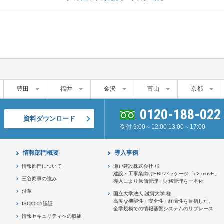
豊田
福井
金沢
富山
京都
0120-188-022
資料ダウンロード
受付 9:00～12:00 13:00～17:00
情報部門概要
導入事例
情報部門について
瀬戸建設株式会社 様
建設・工事業向けERPパッケージ「e2-movE」
三谷商事の強み
導入により原価管理・財務管理を一本化
沿革
国立大学法人 滋賀大学 様
高度な機能性・安全性・経済性を目指した、
ISO9001認証
全学規模での情報基盤システムのリプレース
情報セキュリティへの取組