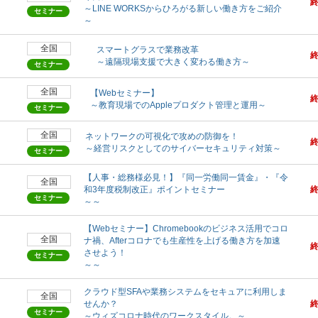
～LINE WORKSからひろがる新しい働き方をご紹介
セミナー
～
全国
スマートグラスで業務改革
～遠隔現場支援で大きく変わる働き方～
セミナー
全国
【Webセミナー】
～教育現場でのAppleプロダクト管理と運用～
セミナー
全国
ネットワークの可視化で攻めの防御を！
～経営リスクとしてのサイバーセキュリティ対策～
セミナー
【人事・総務様必見！】『同一労働同一賃金』・『令
全国
和3年度税制改正』ポイントセミナー
セミナー
～～
【Webセミナー】Chromebookのビジネス活用でコロ
全国
ナ禍、Afterコロナでも生産性を上げる働き方を加速
させよう！
セミナー
～～
クラウド型SFAや業務システムをセキュアに利用しま
全国
せんか？
セミナー
～ウィズコロナ時代のワークスタイル。～