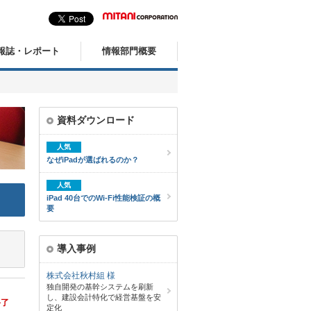
報誌・レポート
情報部門概要
資料ダウンロード
人気
なぜiPadが選ばれるのか？
人気
iPad 40台でのWi-Fi性能検証の概
要
導入事例
株式会社秋村組 様
独自開発の基幹システムを刷新
し、建設会計特化で経営基盤を安
終了
定化