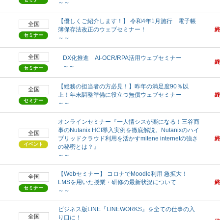
～～
【優しくご紹介します！】 令和4年1月施行 電子帳
全国
簿保存法改正のウェブセミナー！
セミナー
～～
全国
DX化推進 AI-OCR/RPA活用ウェブセミナー
～～
セミナー
【総務の担当者の方必見！】昨年の満足度90％以
全国
上！年末調整準備に役立つ無償ウェブセミナー
セミナー
～～
オンラインセミナー『一人情シスが楽になる！三谷商
事のNutanix HCI導入実例を徹底解説。Nutanixのハイ
全国
ブリッドクラウド利用を活かすmitene internetの強さ
イベント
の秘密とは？』
～～
【Webセミナー】 コロナでMoodle利用 急拡大！
全国
LMSを用いた授業・研修の最新状況について
セミナー
～～
ビジネス版LINE『LINEWORKS』を全ての仕事の入
全国
り口に！