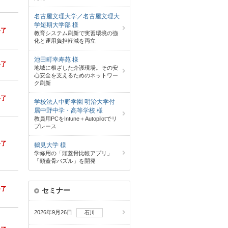
名古屋文理大学／名古屋文理大
学短期大学部 様
終了
教育システム刷新で実習環境の強
化と運用負担軽減を両立
池田町幸寿苑 様
終了
地域に根ざした介護現場。その安
心安全を支えるためのネットワー
ク刷新
終了
学校法人中野学園 明治大学付
属中野中学・高等学校 様
教員用PCをIntune＋Autopilotでリ
プレース
終了
鶴見大学 様
学修用の「頭蓋骨比較アプリ」
「頭蓋骨パズル」を開発
終了
セミナー
2026年9月26日
石川