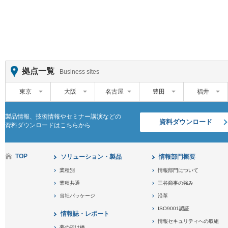
拠点一覧
Business sites
東京
大阪
名古屋
豊田
福井
製品情報、技術情報やセミナー講演などの
資料ダウンロード
資料ダウンロードはこちらから
TOP
ソリューション・製品
情報部門概要
業種別
情報部門について
業種共通
三谷商事の強み
当社パッケージ
沿革
ISO9001認証
情報誌・レポート
情報セキュリティへの取組
夢の架け橋