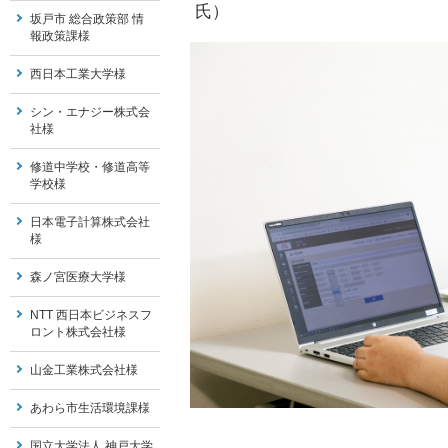
氏）
坂戸市 総合政策部 情
報政策課様
西日本工業大学様
シン・エナジー株式会
社様
修道中学校・修道高等
学校様
日本電子計算株式会社
様
森ノ宮医療大学様
NTT 西日本ビジネスフ
ロント株式会社様
山金工業株式会社様
あわら市生活環境課様
国立大学法人 神戸大学