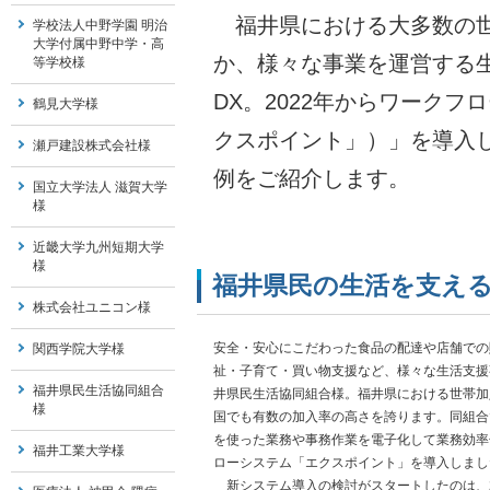
福井県における大多数の世
学校法人中野学園 明治
大学付属中野中学・高
か、様々な事業を運営する
等学校様
DX。2022年からワークフロ
鶴見大学様
クスポイント」）」を導入
瀬戸建設株式会社様
例をご紹介します。
国立大学法人 滋賀大学
様
近畿大学九州短期大学
様
福井県民の生活を支える
株式会社ユニコン様
安全・安心にこだわった食品の配達や店舗での
関西学院大学様
祉・子育て・買い物支援など、様々な生活支援
福井県民生活協同組合
井県民生活協同組合様。福井県における世帯加
様
国でも有数の加入率の高さを誇ります。同組合で
を使った業務や事務作業を電子化して業務効率
福井工業大学様
ローシステム「エクスポイント」を導入しまし
新システム導入の検討がスタートしたのは、2