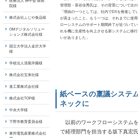
医療法人 神甲会 隈病
管理部・茶谷佳秀氏は、その背景について次の
院様
「理由の一つとしては、社内でDXを推進して
株式会社ふじや食品様
が高まったこと。もう一つは、それまでに使用
ローシステムのサポート期間終了が近づいてい
OMデジタルソリュー
れを機に生産性を向上させる新システムに移行
ションズ株式会社様
いがありました」
国立大学法人金沢大学
様
学校法人清風学園様
株式会社宝来社様
進工業株式会社様
紙ベースの稟議システ
株式会社TOP様
ネックに
中央大学様
以前のワークフローシステムを
下野市教育委員会様
で経理部門を担当する坂下真宏
東邦電気産業株式会社