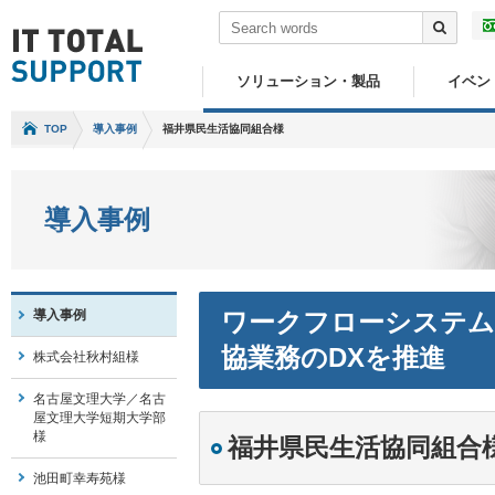
ソリューション・製品
イベン
TOP
導入事例
福井県民生活協同組合様
導入事例
導入事例
ワークフローシステム X
協業務のDXを推進
株式会社秋村組様
名古屋文理大学／名古
屋文理大学短期大学部
様
福井県民生活協同組合
池田町幸寿苑様