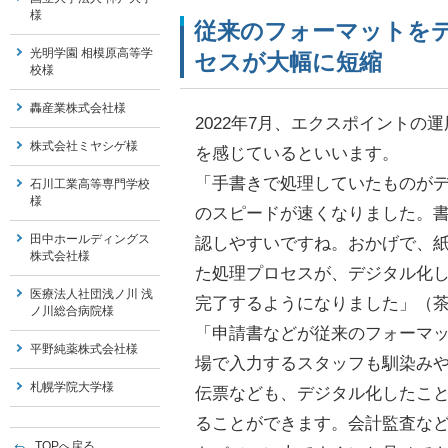
様
従来のフォーマットをデ
光明学園 相模原高等学
セスが大幅に短縮
校様
轟産業株式会社様
2022年7月、エクスポイント
株式会社ミヤシゲ様
を感じているといいます。
「手書きで処理していたものが
石川工業高等専門学校
様
のスピードが速くなりました。
田中ホールディングス
認しやすいですね。おかげで、紙
株式会社様
た処理プロセスが、デジタル化
医療法人社団浅ノ川 浅
完了するようになりました」（
ノ川総合病院様
「申請書などが従来のフォーマ
平野純薬株式会社様
場で入力するスタッフも馴染み
札幌学院大学様
伝票なども、デジタル化したこ
ることができます。会計監査な
TOPへ戻る