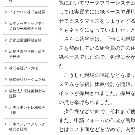
様
覧においてワークフローシステ
しては実質的には紙ベースで運
バイホロン株式会社様
せてカスタマイズをしようとす
日本ノーディッグテク
ノロジー株式会社様
ともネックになっていました」
さらに茶谷氏は、「他にも現場
京都生活協同組合様
スを契約している組合員の方の
広尾学園中学校・高等
紙ベースでしたので、処理にか
学校様
た」
株式会社ブンカ様
こうした現場の課題などを取り
株式会社ジャクエツ様
ステムを候補に比較検討を開始
学校法人東洋英和女学
イントが採用されました。採用
院様
の点を挙げられました。
ホテルモントレ株式会
「操作性などの面で、それまで
社様
また、申請フォームの作成が簡
日本エンジニアリング
とはコスト面などを含めて、内
株式会社様