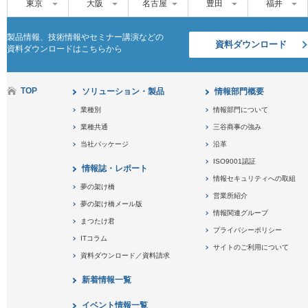
東京
大阪
名古屋
豊田
福井
製品情報、技術情報やセミナー講演などの
資料ダウンロード
資料ダウンロードはこちらから
TOP
ソリューション・製品
情報部門概要
業種別
情報部門について
業種共通
三谷商事の強み
当社パッケージ
沿革
ISO9001認証
情報誌・レポート
情報セキュリティへの取組
夢の架け橋
営業所紹介
夢の架け橋メール版
情報関連グループ
まつたけ君
プライバシーポリシー
ITコラム
サイトのご利用について
資料ダウンロード／資料請求
新着情報一覧
イベント情報一覧