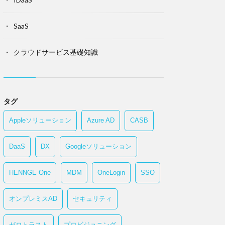
SaaS
クラウドサービス基礎知識
タグ
Appleソリューション
Azure AD
CASB
DaaS
DX
Googleソリューション
HENNGE One
MDM
OneLogin
SSO
オンプレミスAD
セキュリティ
ゼロトラスト
プロビジョニング