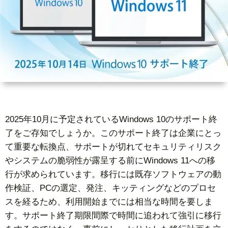
ー
者
問
ビ
情
い
ス
報
合
基
わ
2025年10月に予定されているWindows 10のサポート終
礎
せ
了をご存知でしょうか。このサポート終了は企業にとっ
て重要な転換点、サポートが切れてセキュリティリスク
知
やシステムの脆弱性が露呈する前にWindows 11への移
行が求められています。移行には既存ソフトウェアの動
識
作検証、PCの選定、発注、キッティングなどのプロセ
スを経るため、利用開始までには相当な時間を要しま
す。サポート終了期限間際で時間に追われて強引に移行