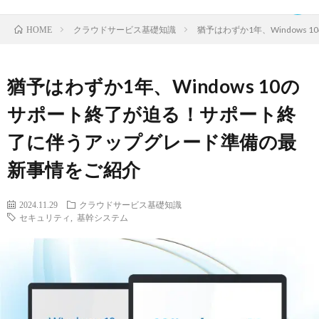
クラウドサービス基礎知識
猶予はわずか1年、Window
HOME
猶予はわずか1年、Windows 10の
TOP
サポート終了が迫る！サポート終
了に伴うアップグレード準備の最
ク
新事情をご紹介
ラ
IDaaS
2024.11.29
クラウドサービス基礎知識
セキュリティ
,
基幹システム
ウ
SaaS
ド
運
サ
営
お