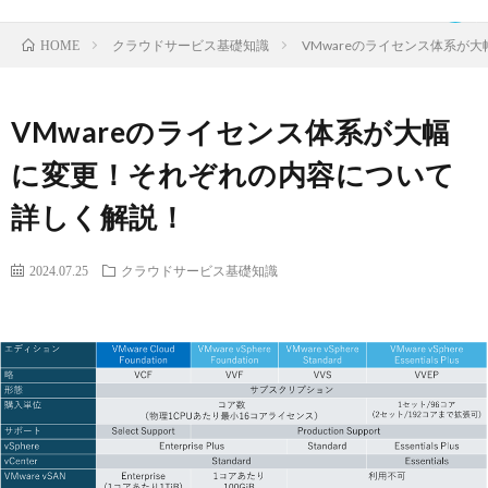
クラウドサービス基礎知識
VMwareのライセンス体系が
HOME
VMwareのライセンス体系が大幅
TOP
に変更！それぞれの内容について
詳しく解説！
ク
2024.07.25
クラウドサービス基礎知識
ラ
IDaaS
ウ
SaaS
ド
運
サ
営
お