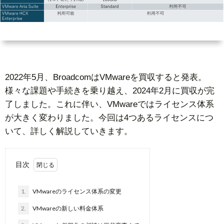
ー
者
問
ビ
情
い
ス
報
合
2022年5月、BroadcomはVMwareを買収すると発表。
様々な課題や手続きを乗り越え、2024年2月に買収が完
基
わ
了しました。これに伴い、VMwareではライセンス体系
が大きく変わりました。今回は4つあるライセンスにつ
礎
せ
いて、詳しく解説していきます。
知
目次
識
1.
VMwareのライセンス体系の変更
2.
VMwareの新しい料金体系