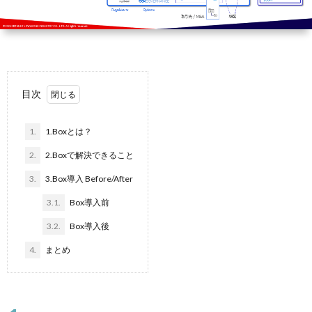
ー
者
問
ビ
情
い
ス
目次
報
合
基
1.
1.Boxとは？
わ
2.
2.Boxで解決できること
礎
せ
3.
3.Box導入 Before/After
3.1.
Box導入前
知
3.2.
Box導入後
識
4.
まとめ