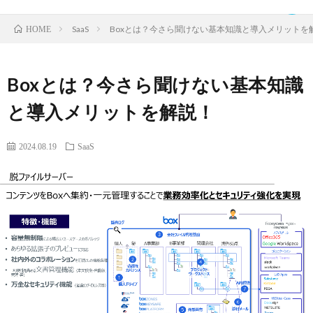
SaaS
Boxとは？今さら聞けない基本知識と導入メリットを
HOME
Boxとは？今さら聞けない基本知識
TOP
と導入メリットを解説！
ク
2024.08.19
SaaS
ラ
IDaaS
ウ
SaaS
ド
運
サ
営
お