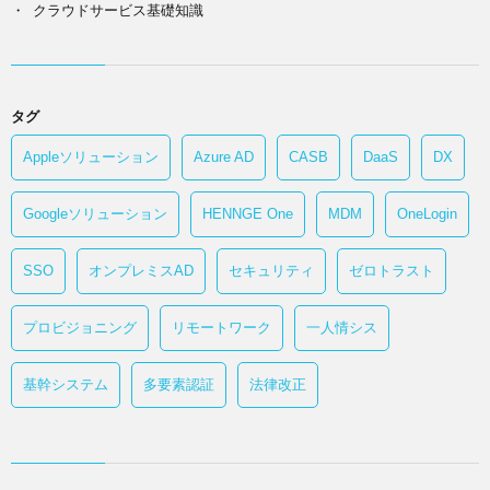
クラウドサービス基礎知識
タグ
Appleソリューション
Azure AD
CASB
DaaS
DX
Googleソリューション
HENNGE One
MDM
OneLogin
SSO
オンプレミスAD
セキュリティ
ゼロトラスト
プロビジョニング
リモートワーク
一人情シス
基幹システム
多要素認証
法律改正