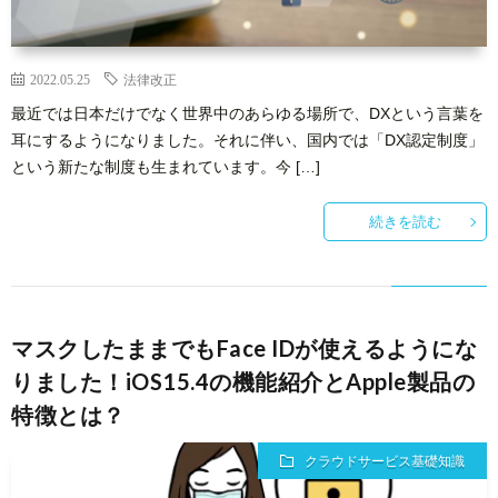
ー
者
問
2022.05.25
法律改正
ビ
情
い
最近では日本だけでなく世界中のあらゆる場所で、DXという言葉を
耳にするようになりました。それに伴い、国内では「DX認定制度」
ス
報
合
という新たな制度も生まれています。今 […]
基
わ
続きを読む
礎
せ
知
マスクしたままでもFace IDが使えるようにな
りました！iOS15.4の機能紹介とApple製品の
識
特徴とは？
クラウドサービス基礎知識