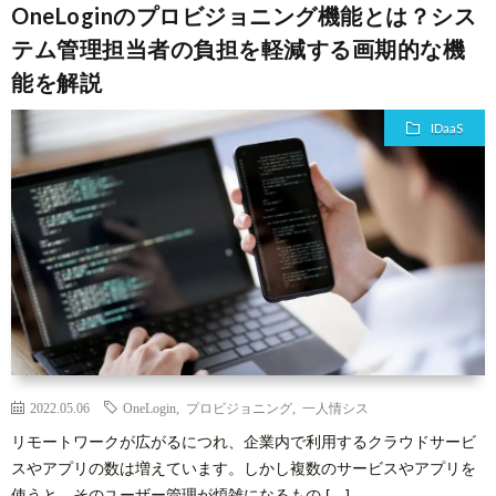
OneLoginのプロビジョニング機能とは？シス
テム管理担当者の負担を軽減する画期的な機
能を解説
IDaaS
2022.05.06
OneLogin
,
プロビジョニング
,
一人情シス
リモートワークが広がるにつれ、企業内で利用するクラウドサービ
スやアプリの数は増えています。しかし複数のサービスやアプリを
使うと、そのユーザー管理が煩雑になるもの […]