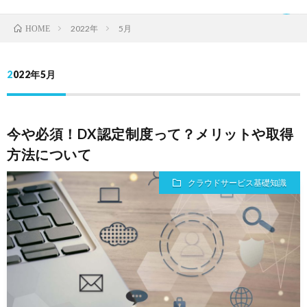
2022年
5月
HOME
2022年5月
TOP
今や必須！DX認定制度って？メリットや取得
ク
方法について
ラ
IDaaS
クラウドサービス基礎知識
ウ
SaaS
ド
運
サ
営
お