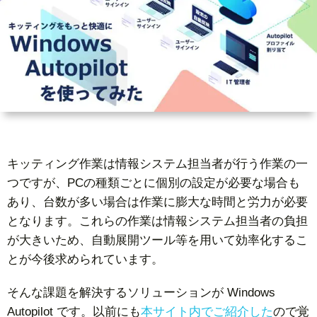
ー
者
問
ビ
情
い
ス
報
合
基
わ
キッティング作業は情報システム担当者が行う作業の一
礎
せ
つですが、PCの種類ごとに個別の設定が必要な場合も
あり、台数が多い場合は作業に膨大な時間と労力が必要
知
となります。これらの作業は情報システム担当者の負担
が大きいため、自動展開ツール等を用いて効率化するこ
識
とが今後求められています。
そんな課題を解決するソリューションが Windows
Autopilot です。以前にも
本サイト内でご紹介した
ので覚