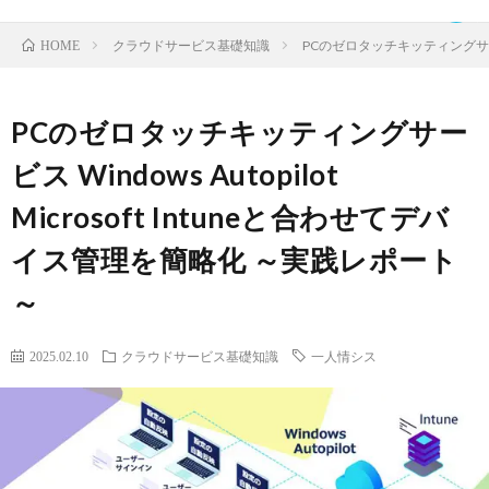
クラウドサービス基礎知識
PCのゼロタッチキッティングサービス 
HOME
PCのゼロタッチキッティングサー
TOP
ビス Windows Autopilot
Microsoft Intuneと合わせてデバ
ク
イス管理を簡略化 ～実践レポート
ラ
IDaaS
～
ウ
SaaS
2025.02.10
クラウドサービス基礎知識
一人情シス
ド
運
サ
営
お