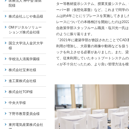
医療法人 神甲会 隈病
ター等教材提示システム、授業支援システム、
院様
ーバー群（仮想化基盤）など。これまで同学の
ムは約4年ごとにリプレースを実施してきまし
株式会社ふじや食品様
レースについての本格検討を開始したのは202
OMデジタルソリュー
合政策学部スタッフルーム職員・塩川光一氏は
ションズ株式会社様
のように振り返ります。
「2021年に建築学部が創設されたことでCA
国立大学法人金沢大学
利用が増加し、大容量の画像や動画などを扱う
様
ックを向上させる必要がありました。また、貸
て、従来利用していたネットブートシステムの
学校法人清風学園様
ィが不十分だったため、より良い管理方法を模
株式会社宝来社様
進工業株式会社様
株式会社TOP様
中央大学様
下野市教育委員会様
東邦電気産業株式会社