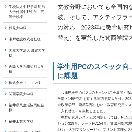
文教分野においても全国的
学校法人中野学園 明治
大学付属中野中学・高
波。そして、アクティブラ
等学校様
の対応。2023年に教育研
鶴見大学様
替え）を実施した関西学院
瀬戸建設株式会社様
国立大学法人 滋賀大学
様
学生用PCのスペック向
近畿大学九州短期大学
様
に課題
株式会社ユニコン様
兵庫県を中心に6つのキャンパスを展開する総
関西学院大学様
学部・14研究科を有する関西学院大学様。20
合政策学部、建築学部において教育研究用シス
福井県民生活協同組合
様
（入れ替え）を実施しました。
教育研究用システムの内訳としては、PC51
福井工業大学様
ション329台、ノートPC154台、貸出用端末
23台、大判プリンター7台、プリント管理シス