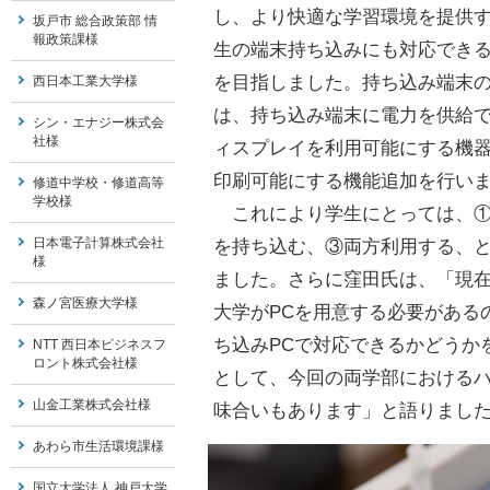
し、より快適な学習環境を提供
坂戸市 総合政策部 情
報政策課様
生の端末持ち込みにも対応でき
を目指しました。持ち込み端末
西日本工業大学様
は、持ち込み端末に電力を供給
シン・エナジー株式会
社様
ィスプレイを利用可能にする機
印刷可能にする機能追加を行い
修道中学校・修道高等
学校様
これにより学生にとっては、①大
日本電子計算株式会社
を持ち込む、③両方利用する、
様
ました。さらに窪田氏は、「現
森ノ宮医療大学様
大学がPCを用意する必要がある
ち込みPCで対応できるかどうか
NTT 西日本ビジネスフ
ロント株式会社様
として、今回の両学部における
山金工業株式会社様
味合いもあります」と語りまし
あわら市生活環境課様
国立大学法人 神戸大学