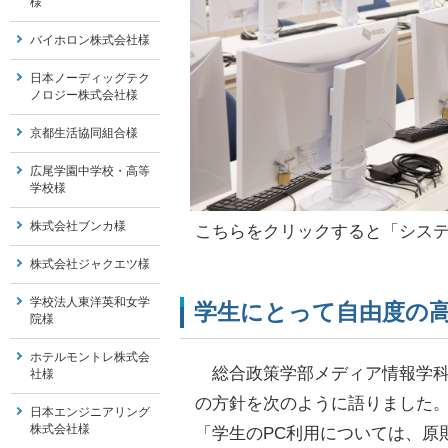
様
バイホロン株式会社様
日本ノーディッグテク
ノロジー株式会社様
京都生活協同組合様
広尾学園中学校・高等
学校様
株式会社ブンカ様
こちらをクリックすると「シス
株式会社ジャクエツ様
学校法人東洋英和女学
学生にとって自由度の高
院様
ホテルモントレ株式会
総合政策学部メディア情報学科
社様
の方針を次のように語りました
日本エンジニアリング
株式会社様
「学生のPC利用については、原