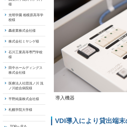
様
光明学園 相模原高等学
校様
轟産業株式会社様
株式会社ミヤシゲ様
石川工業高等専門学校
様
田中ホールディングス
株式会社様
医療法人社団浅ノ川 浅
ノ川総合病院様
導入機器
平野純薬株式会社様
札幌学院大学様
VDI導入により貸出端
TOPへ戻る