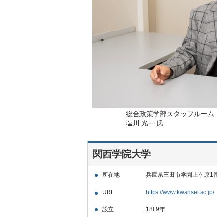
総合政策学部スタッフルーム
塩川 光一 氏
関西学院大学
所在地
兵庫県三田市学園上ケ原1
URL
https://www.kwansei.ac.jp/
設立
1889年