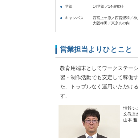
学部
14学部／14研究科
キャンパス
西宮上ケ原／西宮聖和／神
大阪梅田／東京丸の内
営業担当よりひとこと
教育用端末としてワークステー
習・制作活動でも安定して稼働
た。トラブルなく運用いただけ
す。
情報シ
文教営
山本 雅