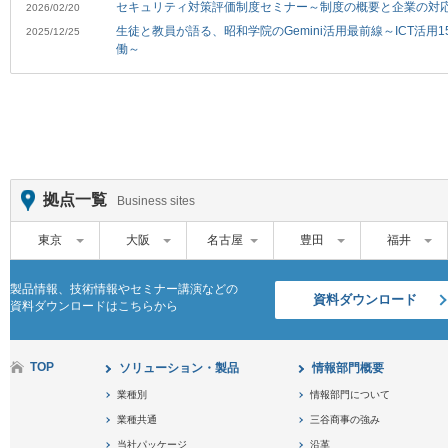
セキュリティ対策評価制度セミナー～制度の概要と企業の対
2026/02/20
生徒と教員が語る、昭和学院のGemini活用最前線～ICT活用
2025/12/25
働～
拠点一覧
Business sites
東京
大阪
名古屋
豊田
福井
製品情報、技術情報やセミナー講演などの
資料ダウンロード
資料ダウンロードはこちらから
TOP
ソリューション・製品
情報部門概要
業種別
情報部門について
業種共通
三谷商事の強み
当社パッケージ
沿革