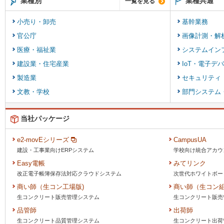
業種別
業種共通
一覧を見る
小売り・卸売
基幹業務
官公庁
画像計測・解
医療・福祉業
システムイン
建設業・住宅産業
IoT・電子デ
製造業
セキュリティ
文教・学校
部門システム
当社パッケージ
e2-movEシリーズ
CampusUA
建設・工事業向けERPシステム
学校向け統合アカウ
Easy電帳
みてリンク
改正電子帳簿保存法対応クラウドシステム
次世代ホワイトボー
商い師（生コン工場版)
商い師（生コン組
生コンクリート販売管理システム
生コンクリート販売
品管師
出荷師
生コンクリート品質管理システム
生コンクリート出荷