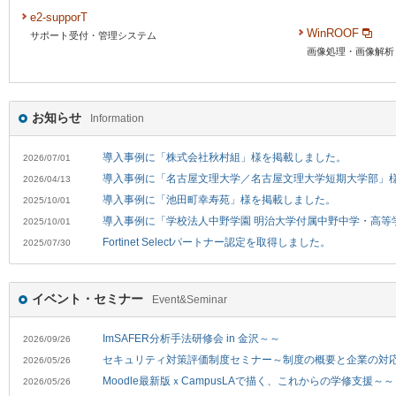
e2‐supporT
WinROOF
サポート受付・管理システム
画像処理・画像解析 
お知らせ
Information
導入事例に「株式会社秋村組」様を掲載しました。
2026/07/01
導入事例に「名古屋文理大学／名古屋文理大学短期大学部」
2026/04/13
導入事例に「池田町幸寿苑」様を掲載しました。
2025/10/01
導入事例に「学校法人中野学園 明治大学付属中野中学・高等
2025/10/01
Fortinet Selectパートナー認定を取得しました。
2025/07/30
イベント・セミナー
Event&Seminar
ImSAFER分析手法研修会 in 金沢～～
2026/09/26
セキュリティ対策評価制度セミナー～制度の概要と企業の対
2026/05/26
Moodle最新版ｘCampusLAで描く、これからの学修支援～～
2026/05/26