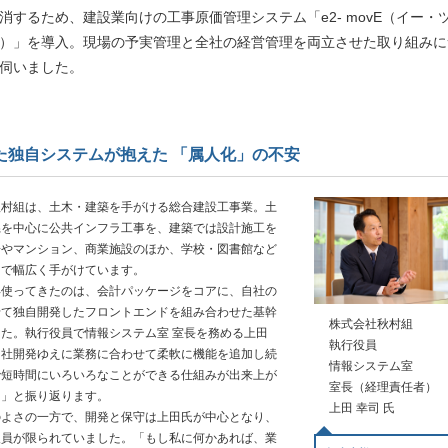
消するため、建設業向けの工事原価管理システム「e2- movE（イー・
）」を導入。現場の予実管理と全社の経営管理を両立させた取り組みに
伺いました。
た独自システムが抱えた 「属人化」の不安
村組は、土木・建築を手がける総合建設工事業。土
県を中心に公共インフラ工事を、建築では設計施工を
場やマンション、商業施設のほか、学校・図書館など
まで幅広く手がけています。
使ってきたのは、会計パッケージをコアに、自社の
せて独自開発したフロントエンドを組み合わせた基幹
株式会社秋村組
た。執行役員で情報システム室 室長を務める上田
執行役員
自社開発ゆえに業務に合わせて柔軟に機能を追加し続
情報システム室
で短時間にいろいろなことができる仕組みが出来上が
室長（経理責任者）
た」と振り返ります。
上田 幸司 氏
よさの一方で、開発と保守は上田氏が中心となり、
人員が限られていました。「もし私に何かあれば、業