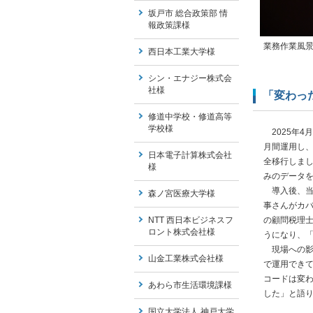
坂戸市 総合政策部 情
報政策課様
業務作業風
西日本工業大学様
シン・エナジー株式会
社様
「変わっ
修道中学校・修道高等
学校様
2025年4
月間運用し、
日本電子計算株式会社
全移行しま
様
みのデータを
導入後、当
森ノ宮医療大学様
事さんがカ
NTT 西日本ビジネスフ
の顧問税理
ロント株式会社様
うになり、
現場への影
山金工業株式会社様
で運用でき
コードは変
あわら市生活環境課様
した」と語
国立大学法人 神戸大学