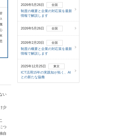
2026年5月26日
全国
制度の概要と企業の対応策を最新
管
情報で解説します
ス
属
2026年5月26日
全国
心
末
思
2026年2月20日
全国
制度の概要と企業の対応策を最新
情報で解説します
2025年12月25日
東京
ICT活用15年の実践知が拓く、AI
との新たな協働
ない
け少
こ
につ
独自