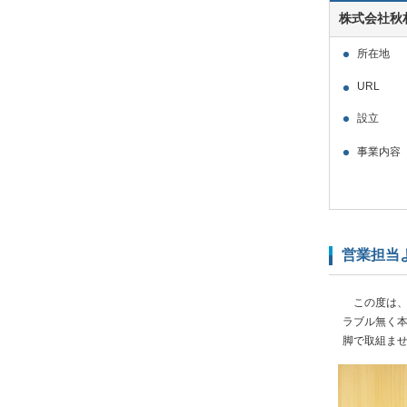
株式会社秋
所在地
URL
設立
事業内容
営業担当
この度は、e
ラブル無く
脚で取組ま