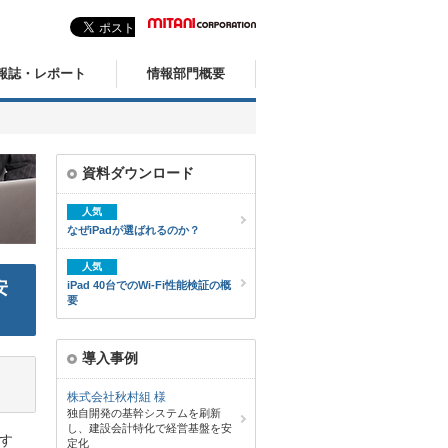
報誌・レポート
情報部門概要
資料ダウンロード
人気
なぜiPadが選ばれるのか？
人気
安
iPad 40台でのWi-Fi性能検証の概
要
導入事例
株式会社秋村組 様
独自開発の基幹システムを刷新
し、建設会計特化で経営基盤を安
す
定化