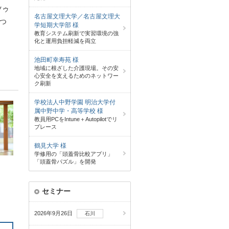
ツゥ
名古屋文理大学／名古屋文理大
つ
学短期大学部 様
教育システム刷新で実習環境の強
化と運用負担軽減を両立
池田町幸寿苑 様
地域に根ざした介護現場。その安
心安全を支えるためのネットワー
ク刷新
学校法人中野学園 明治大学付
属中野中学・高等学校 様
教員用PCをIntune＋Autopilotでリ
プレース
鶴見大学 様
学修用の「頭蓋骨比較アプリ」
「頭蓋骨パズル」を開発
セミナー
2026年9月26日
石川