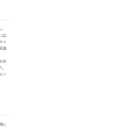
い
に記
マイ
完成
お伝
た。
ョン
用に