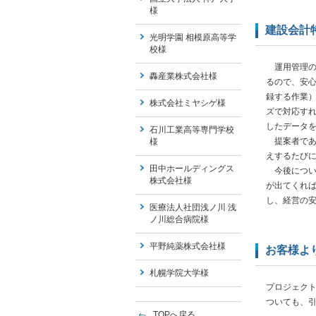
様
建設会計
光明学園 相模原高等学
校様
運用管理の面
轟産業株式会社様
るので、安
録する作業
株式会社ミヤシゲ様
ズで対応す
したデータ
石川工業高等専門学校
提案者であ
様
えするたび
田中ホールディングス
今後につい
株式会社様
が出てくれば
し、経営の
医療法人社団浅ノ川 浅
ノ川総合病院様
平野純薬株式会社様
お客様よ
札幌学院大学様
プロジェク
ついても、
TOPへ戻る