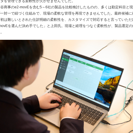
ータを管理できる柔軟性が欠かせませんでした。
商事のe2-movEを含む5～6社の製品を比較検討したものの、多くは勘定科目と
が一対一で紐づく仕組みで、現場の柔軟な管理を再現できませんでした。最終候補に
当初は難しいとされた仕訳明細の柔軟性を、カスタマイズで対応すると言っていただ
-movEを選んだ決め手でした」と上田氏。現場と経理をつなぐ柔軟性が、製品選定の
た。