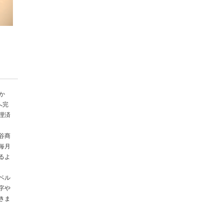
か
へ完
理済
谷商
毎月
るよ
ベル
字や
きま