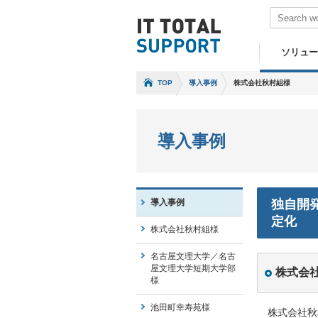
ソリュー
TOP
導入事例
株式会社秋村組様
導入事例
導入事例
独自開
定化
株式会社秋村組様
名古屋文理大学／名古
屋文理大学短期大学部
株式会
様
池田町幸寿苑様
株式会社秋