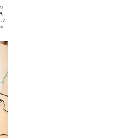
現場
残っ
けた
鍵