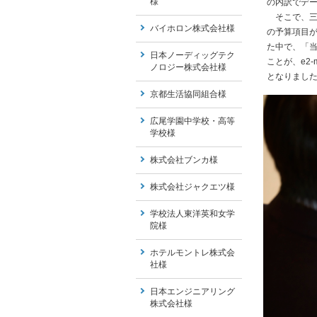
様
の内訳でデ
そこで、三谷
バイホロン株式会社様
の予算項目
た中で、「
日本ノーディッグテク
ことが、e2
ノロジー株式会社様
となりまし
京都生活協同組合様
広尾学園中学校・高等
学校様
株式会社ブンカ様
株式会社ジャクエツ様
学校法人東洋英和女学
院様
ホテルモントレ株式会
社様
日本エンジニアリング
株式会社様