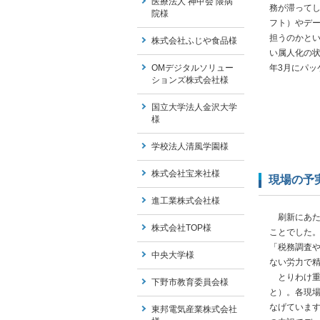
医療法人 神甲会 隈病
務が滞ってし
院様
フト）やデ
担うのかと
株式会社ふじや食品様
い属人化の状
OMデジタルソリュー
年3月にパッ
ションズ株式会社様
国立大学法人金沢大学
様
学校法人清風学園様
株式会社宝来社様
現場の予
進工業株式会社様
刷新にあた
株式会社TOP様
ことでした
「税務調査
中央大学様
ない労力で
とりわけ重
下野市教育委員会様
と）。各現
なげていま
東邦電気産業株式会社