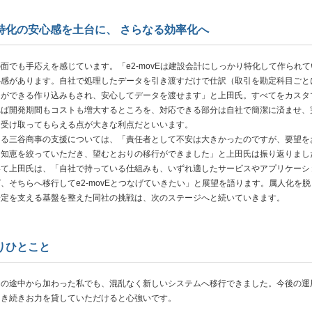
特化の安心感を土台に、 さらなる効率化へ
でも手応えを感じています。「e2-movEは建設会計にしっかり特化して作られて
心感があります。自社で処理したデータを引き渡すだけで仕訳（取引を勘定科目ごと
）ができる作り込みもされ、安心してデータを渡せます」と上田氏。すべてをカスタ
れば開発期間もコストも増大するところを、対応できる部分は自社で簡潔に済ませ、
を受け取ってもらえる点が大きな利点だといいます。
る三谷商事の支援については、「責任者として不安は大きかったのですが、要望を
に知恵を絞っていただき、望むとおりの移行ができました」と上田氏は振り返りまし
て上田氏は、「自社で持っている仕組みも、いずれ適したサービスやアプリケーシ
、そちらへ移行してe2-movEとつなげていきたい」と展望を語ります。属人化を脱
安定を支える基盤を整えた同社の挑戦は、次のステージへと続いていきます。
りひとこと
トの途中から加わった私でも、混乱なく新しいシステムへ移行できました。今後の運
引き続きお力を貸していただけると心強いです。