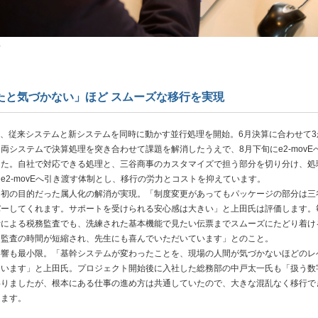
景
たと気づかない」ほど スムーズな移行を実現
月、従来システムと新システムを同時に動かす並行処理を開始。6月決算に合わせて3
両システムで決算処理を突き合わせて課題を解消したうえで、8月下旬にe2-movE
した。自社で対応できる処理と、三谷商事のカスタマイズで担う部分を切り分け、処
e2-movEへ引き渡す体制とし、移行の労力とコストを抑えています。
初の目的だった属人化の解消が実現。「制度変更があってもパッケージの部分は三
バーしてくれます。サポートを受けられる安心感は大きい」と上田氏は評価します。
士による税務監査でも、洗練された基本機能で見たい伝票までスムーズにたどり着け
「監査の時間が短縮され、先生にも喜んでいただいています」とのこと。
響も最小限。「基幹システムが変わったことを、現場の人間が気づかないほどのレ
ています」と上田氏。プロジェクト開始後に入社した総務部の中戸太一氏も「扱う数
わりましたが、根本にある仕事の進め方は共通していたので、大きな混乱なく移行で
ります。