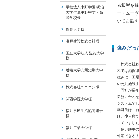
る状態を解
学校法人中野学園 明治
大学付属中野中学・高
ー・ムーヴ
等学校様
いてお話を
鶴見大学様
瀬戸建設株式会社様
強みだっ
国立大学法人 滋賀大学
様
株式会社秋
近畿大学九州短期大学
木では滋賀
様
強みに、工
の公共施設
株式会社ユニコン様
同社が長年
業務に合わ
関西学院大学様
システムでし
幸司氏は「
福井県民生活協同組合
様
け、少人数
っていまし
福井工業大学様
使い勝手の
対応できる