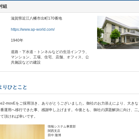
村組
滋賀県近江八幡市出町170番地
https://www.ap-world.com/
1940年
道路・下水道・トンネルなどの生活インフラ、
マンション、工場、住宅、店舗、オフィス、公
共施設などの建設
よりひとこと
2-movEをご採用頂き、ありがとうございました。御社のお力添えにより、大きな
本番運用へ移行できた事、感謝申し上げます。今後とも、御社の課題解決に向け、二
せて頂ければ幸いです。
情報システム事業部
関西支店
田中 隆博