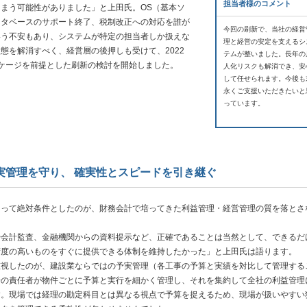
担当者様のコメント
まう可能性がありました」と上田氏。OS（基本ソ
ータベースのサポート終了、税制改正への対応を誰が
今回の刷新で、当社の経営
いう不安もあり、システムが特定の担当者しか扱えな
理と経営の安定を支えるシ
態を解消すべく、経営層の後押しも受けて、2022
テムが整いました。長年の
ケージを前提とした刷新の検討を開始しました。
人化リスクも解消でき、安
して任せられます。今後も
永くご支援いただきたいと
っています。
実管理を守り、 確実性とスピードを引き継ぐ
って絶対条件としたのが、財務会計で培ってきた利益管理・経営管理の質を落とさ
。
や会計監査、金融機関からの資料提示など、正確であることは当然として、できるだ
精度の高いものをすぐに提供できる体制を維持したかった」と上田氏は語ります。
視したのが、建設業ならではの予実管理（各工事の予算と実績を対比して管理する
場の責任者が物件ごとに予算と実行を細かく管理し、それを集約して全社の利益管理
す。現場では経理の勘定科目とは異なる視点で予算を捉えるため、現場が扱いやすい