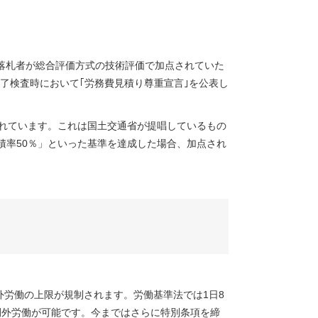
し落札者が総合評価方式の技術評価で加点されていた
了検査時において｢労務費見積り尊重宣言｣を公表し
されています。これは国土交通省が提唱しているもの
積率50％」といった基準を達成した場合、加点され
外労働の上限が規制されます。労働基準法では1日8
時間外労働が可能です。今まではさらに特別条項を締