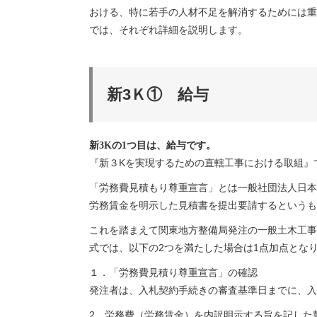
おける、特に若手の人材不足を解消するためには重
では、それぞれ詳細を説明します。
新3Ｋ① 給与
新3Kの1つ目は、給与です。
『新３Kを実現するための直轄工事における取組』
「労務費見積もり尊重宣言」とは一般社団法人日本
労務賃金を明示した見積書を提出要請するというも
これを踏まえて関東地方整備局発注の一般土木工事
式では、以下の2つを満たした場合は1点加点とな
１．「労務費見積り尊重宣言」の確認
発注者は、入札契約手続きの審査基準日までに、入
2．労務費（労務賃金）を内訳明示する旨を記した