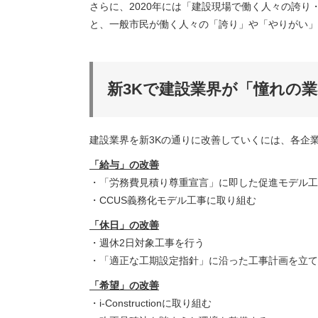
さらに、2020年には「建設現場で働く人々の誇
と、一般市民が働く人々の「誇り」や「やりがい」
新3Kで建設業界が「憧れの
建設業界を新3Kの通りに改善していくには、各企
「給与」の改善
・「労務費見積り尊重宣言」に即した促進モデル工
・CCUS義務化モデル工事に取り組む
「休日」の改善
・週休2日対象工事を行う
・「適正な工期設定指針」に沿った工事計画を立て
「希望」の改善
・i-Constructionに取り組む