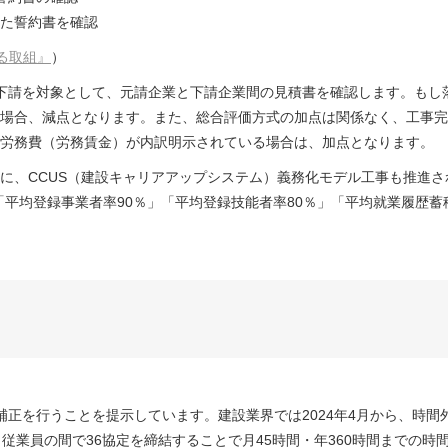
た誓約書を確認
る取組』
）
１次下請を対象として、元請企業と下請企業間の見積書を確認します。も
場合、減点となります。また、総合評価方式の加点は関係なく、工事完
労務費（労務賃金）が内訳明示されている場合は、加点となります。
に、CCUS（建設キャリアアップシステム）義務化モデル工事も推進
「平均登録事業者率90％」「平均登録技能者率80％」「平均就業履歴蓄
正を行うことを提示しています。建設業界では2024年4月から、時間
従業員の間で36協定を締結することで月45時間・年360時間までの