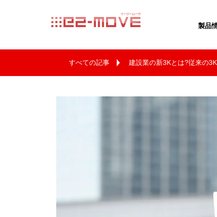
e2movE イー
製品
すべての記事
建設業の新3Kとは?従来の3