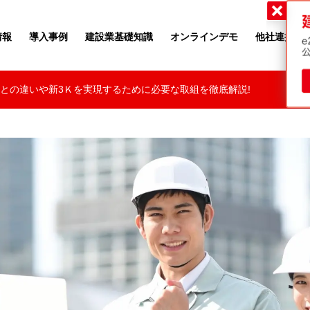
・ツゥー・ムーヴ
情報
導入事例
建設業基礎知識
オンラインデモ
他社連携
Kとの違いや新3Ｋを実現するために必要な取組を徹底解説!