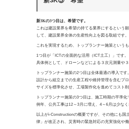
新3K③ 希望
新3Kの3つ目は、希望です。
これは建設業界を希望の持てる業界にするという願いが
して、建設業界全体の生産性向上を図る取組です。
これを実現するため、トップランナー施策というも
1つ目が「ICTの全面的な活用（ICT土工）」です。
具体例として、ドローンなどによる３次元測量や３
トップランナー施策の2つ目は全体最適の導入です
設計から組立までの生産工程や維持管理を含むプロ
サイズを標準化させ、工場製作化を進めてコスト削
トップランナー施策の3つ目は、施工時期の平準化
例年、公共工事は12～3月に増え、4～6月は少
以上がi-Constructionの概要ですが、そ
律」が改正され、災害時の緊急対応の充実強化や働