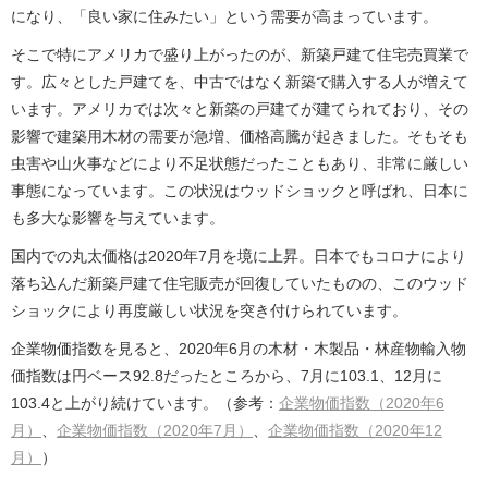
になり、「良い家に住みたい」という需要が高まっています。
そこで特にアメリカで盛り上がったのが、新築戸建て住宅売買業で
す。広々とした戸建てを、中古ではなく新築で購入する人が増えて
います。アメリカでは次々と新築の戸建てが建てられており、その
影響で建築用木材の需要が急増、価格高騰が起きました。そもそも
虫害や山火事などにより不足状態だったこともあり、非常に厳しい
事態になっています。この状況はウッドショックと呼ばれ、日本に
も多大な影響を与えています。
国内での丸太価格は2020年7月を境に上昇。日本でもコロナにより
落ち込んだ新築戸建て住宅販売が回復していたものの、このウッド
ショックにより再度厳しい状況を突き付けられています。
企業物価指数を見ると、2020年6月の木材・木製品・林産物輸入物
価指数は円ベース92.8だったところから、7月に103.1、12月に
103.4と上がり続けています。（参考：
企業物価指数（2020年6
月）
、
企業物価指数（2020年7月）
、
企業物価指数（2020年12
月）
）