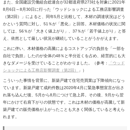
また、全国建設労働組合総連合が32都道府県273社を対象に2021年
8月6日～8月30日に行った「ウッドショックによる工務店影響調査
（第2回）」によると、同年5月と比較して、木材の調達状況はどう
かという質問に対し、51％が「悪化」と回答。木材価格の状況に関
しては、56％が「大きく値上がり」、37％が「若干値上がり」と答
え、依然として厳しい状況が継続していることがうかがえます。
これに伴い、木材価格の高騰によるコストアップの負担を「一部を
自社で負担」したのが全体の48％と半分近くを占め、経営的にも大
きなダメージを受けていることがわかりました。（参考：
「ウッド
ショックによる工務店影響調査（第2回）
」）
こういった事情を背景に、新築戸建て住宅売買業は下降傾向になっ
ています。新築戸建て成約件数は2020年4月に緊急事態宣言が出さ
れ落ち込んだ後、5月から8月につけて急上昇。その後、9月から翌
年にかけて右肩下がりの状態です。これは木材の価格が高騰して新
築戸建ての販売価格が上がったことも大きく関係していると考えら
れます。