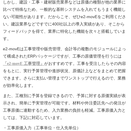
しかし、建設・工事・建材販売業界などは原価の種類が他の業界に
比べて特殊なため、一般的な基幹システムを入れてもうまく機能し
ない可能性があります。だからこそ、ぜひe2-movEをご利用くださ
い。建設業界などですでに400社以上の導入実績があり、そこから
フィードバックを得て、業界に特化した機能を次々と搭載していま
す。
e2-movEは工事管理や販売管理、会計等の複数のモジュールによっ
て構成されたERPパッケージですが、工事の原価管理を行うには
「e2-movE 工事管理」
がおすすめです。工事を受注したらその内容
をもとに、実行予算管理や進捗状況、原価計上などをまとめて把握
できます。さらに支払い管理までワンストップで行えるので、業務
が効率化します。
また、工種別に予算を登録できるので、予算に対する原価実績が表
示され、簡単に予実管理が可能です。材料や外注委託先への発注が
工事原価に連動するため、入力業務の負担も軽減。工事原価入力と
しては、下記に対応しています。
・工事原価入力（工事単位・仕入先単位）