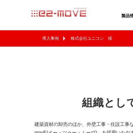
e2movE イー
製品
導入事例
株式会社ユニコン 様
組織とし
建築資材の卸売のほか、外壁工事・住設工事など
movE(イー・ツゥー・ムーヴ)」を採用いただ