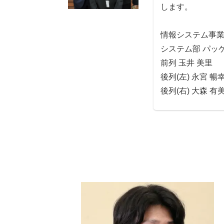
します。
情報システム事
システム部 パッ
前列 玉井 美里
後列(左) 永宮 暢
後列(右) 大森 有