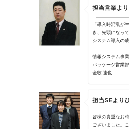
担当営業より
「導入時混乱が
き、先頭になっ
システム導入の
情報システム事
パッケージ営業
金牧 達也
担当SEより
皆様の貴重なお
ございました。