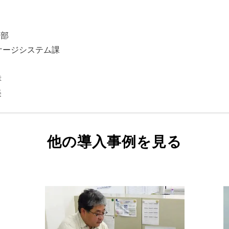
業部
ケージシステム課
幸
美
他の導入事例を見る