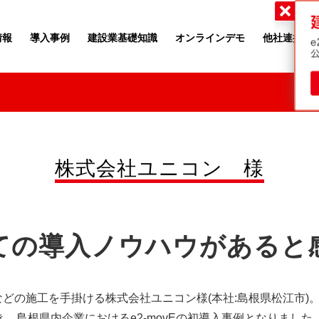
・ツゥー・ムーヴ
情報
導入事例
建設業基礎知識
オンラインデモ
他社連携
株式会社ユニコン 様
ての導入ノウハウがあると
の施工を手掛ける株式会社ユニコン様(本社:島根県松江市)。当
き、島根県内企業におけるe2-movEの初導入事例となりました