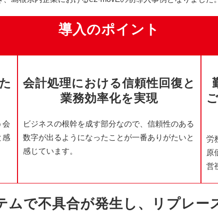
導入のポイント
た
会計処理における信頼性回復と
業務効率化を実現
う会
ビジネスの根幹を成す部分なので、信頼性のある
と感
数字が出るようになったことが一番ありがたいと
労
感じています。
原
営
テムで不具合が発生し、リプレー