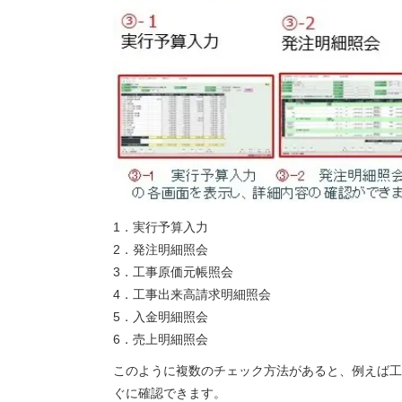
1．実行予算入力
2．発注明細照会
3．工事原価元帳照会
4．工事出来高請求明細照会
5．入金明細照会
6．売上明細照会
このように複数のチェック方法があると、例えば工
ぐに確認できます。