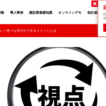
・ツゥー・ムーヴ
情報
導入事例
建設業基礎知識
オンラインデモ
他社連携
い！色々な見方ができるメリットとは