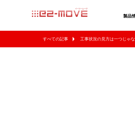
e2movE イー
製品
すべての記事
工事状況の見方は一つじゃな