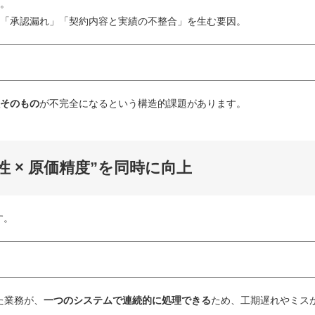
。
「承認漏れ」「契約内容と実績の不整合」を生む要因。
る
そのもの
が不完全になるという構造的課題があります。
性 × 原価精度”を同時に向上
す。
た業務が、
一つのシステムで連続的に処理できる
ため、工期遅れやミス