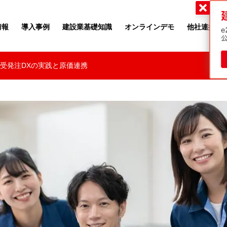
・ツゥー・ムーヴ
情報
導入事例
建設業基礎知識
オンラインデモ
他社連携
受発注DXの実践と原価連携