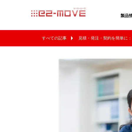
e2movE イー
製品
すべての記事
見積・発注・契約を簡単に：