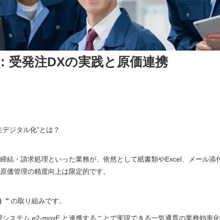
：受発注DXの実践と原価連携
:06
注デジタル化”とは？
締結・請求処理といった業務が、依然として紙書類やExcel、メール
原価管理の精度向上は限定的です。
）”
の取り組みです。
システム e2-movE と連携することで実現できる一気通貫の業務効率