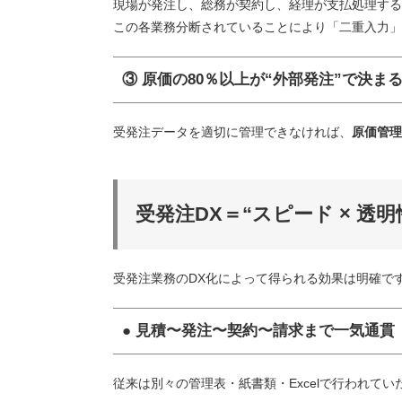
現場が発注し、総務が契約し、経理が支払処理する
この各業務分断されていることにより「二重入力」
③ 原価の80％以上が“外部発注”で決ま
受発注データを適切に管理できなければ、
原価管理
受発注DX＝“スピード × 透明
受発注業務のDX化によって得られる効果は明確で
● 見積〜発注〜契約〜請求まで一気通貫
従来は別々の管理表・紙書類・Excelで行われてい