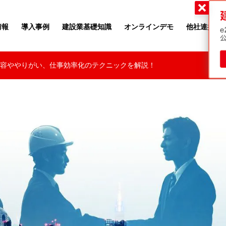
・ツゥー・ムーヴ
情報
導入事例
建設業基礎知識
オンラインデモ
他社連携
容ややりがい、仕事効率化のテクニックを解説！