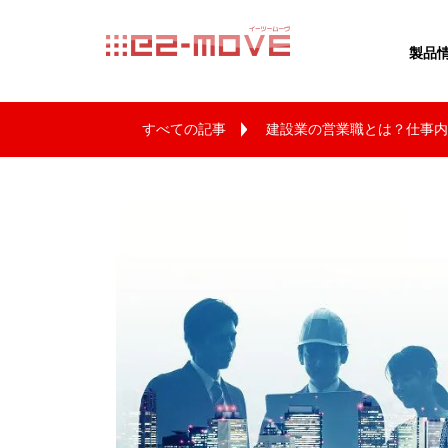
e2movE イー
製品
すべての記事
建設業の営業職とは？仕事内