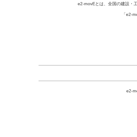
e2-movEとは、全国の建
「e2-
e2