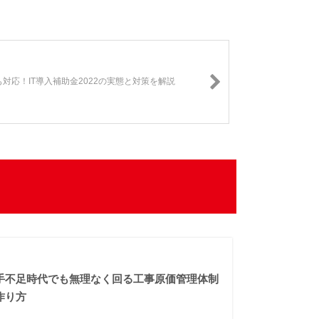
vEも対応！IT導入補助金2022の実態と対策を解説
手不足時代でも無理なく回る工事原価管理体制
作り方