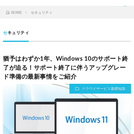
セキュリティ
HOME
セキュリティ
TOP
猶予はわずか1年、Windows 10のサポート終
ク
了が迫る！サポート終了に伴うアップグレー
ド準備の最新事情をご紹介
ラ
IDaaS
クラウドサービス基礎知識
ウ
SaaS
ド
運
サ
営
お