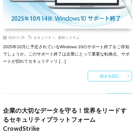
ー
者
問
ビ
情
い
2024.11.29
セキュリティ
,
基幹システム
ス
報
合
2025年10月に予定されているWindows 10のサポート終了をご存知
でしょうか。このサポート終了は企業にとって重要な転換点、サポ
基
わ
ートが切れてセキュリティリ […]
礎
せ
続きを読む
知
識
企業の大切なデータを守る！世界をリードす
るセキュリティプラットフォーム
CrowdStrike