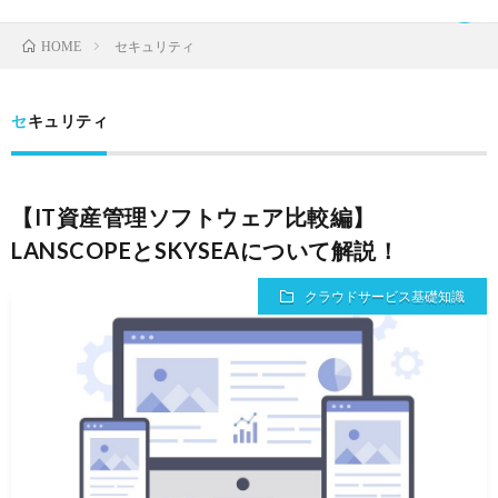
セキュリティ
HOME
セキュリティ
TOP
【IT資産管理ソフトウェア比較編】
ク
LANSCOPEとSKYSEAについて解説！
ラ
IDaaS
クラウドサービス基礎知識
ウ
SaaS
ド
運
サ
営
お