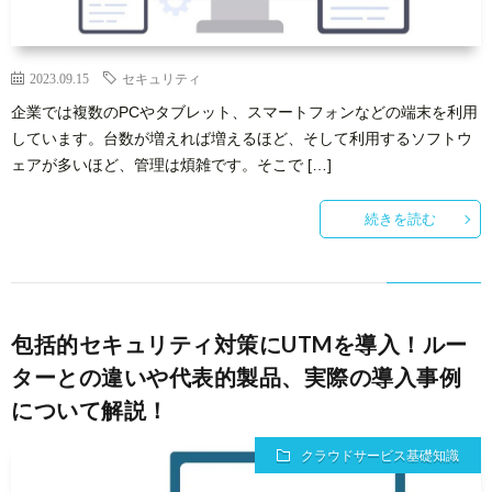
ー
者
問
2023.09.15
セキュリティ
ビ
情
い
企業では複数のPCやタブレット、スマートフォンなどの端末を利用
しています。台数が増えれば増えるほど、そして利用するソフトウ
ス
報
合
ェアが多いほど、管理は煩雑です。そこで […]
基
わ
続きを読む
礎
せ
知
包括的セキュリティ対策にUTMを導入！ルー
ターとの違いや代表的製品、実際の導入事例
識
について解説！
クラウドサービス基礎知識