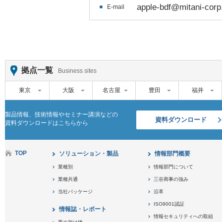
apple-bdf@mitani-corp.
E-mail
拠点一覧
Business sites
東京
大阪
名古屋
豊田
福井
製品情報、技術情報やセミナー講演などの
資料ダウンロード
資料ダウンロードはこちらから
TOP
ソリューション・製品
情報部門概要
業種別
情報部門について
業種共通
三谷商事の強み
当社パッケージ
沿革
ISO9001認証
情報誌・レポート
情報セキュリティへの取組