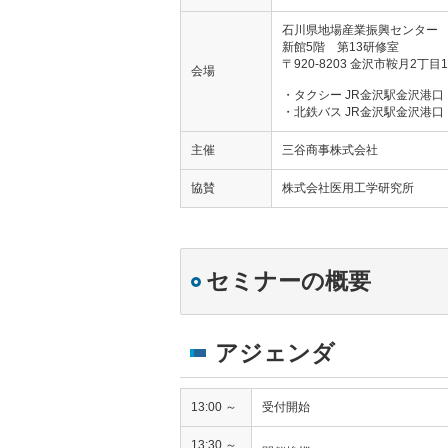
石川県地場産業振興センター
新館5階 第13研修室
〒920-8203 金沢市鞍月2丁目
会場
・タクシー JR金沢駅金沢港口
・北鉄バス ​JR金沢駅金沢港
主催
三谷商事株式会社
協賛
株式会社医用工学研究所
セミナーの概要
アジェンダ
13:00 ～
受付開始
13:30 ～