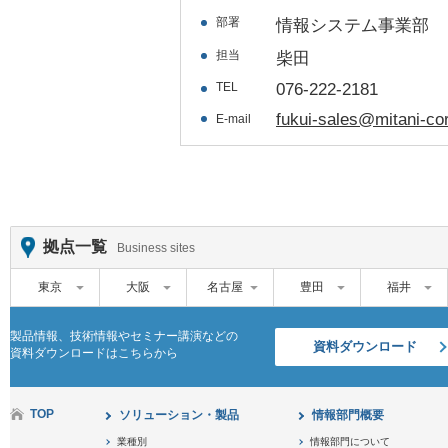
部署
情報システム事業部
担当
柴田
TEL
076-222-2181
fukui-sales@mitani-cor
E-mail
拠点一覧
Business sites
東京
大阪
名古屋
豊田
福井
製品情報、技術情報やセミナー講演などの
資料ダウンロード
資料ダウンロードはこちらから
TOP
ソリューション・製品
情報部門概要
業種別
情報部門について