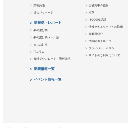
業種共通
三谷商事の強み
当社パッケージ
沿革
ISO9001認証
情報誌・レポート
情報セキュリティへの取組
夢の架け橋
営業所紹介
夢の架け橋メール版
情報関連グループ
まつたけ君
プライバシーポリシー
ITコラム
サイトのご利用について
資料ダウンロード／資料請求
新着情報一覧
イベント情報一覧