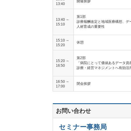
開催挨拶
13:40
第1部
13:40 ～
診療報酬改定と地域医療構想、デ
15:10
人材育成の重要性
15:10 ～
休憩
15:20
第2部
15:20 ～
「病院にとって価値あるデータ資
16:50
診療・経営マネジメントへ有効活
16:50 ～
閉会挨拶
17:00
お問い合わせ
セミナー事務局