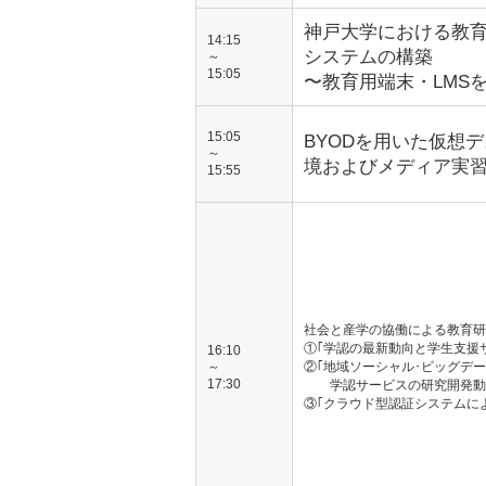
神戸大学における教
14:15
システムの構築
～
15:05
〜教育用端末・LMS
15:05
BYODを用いた仮想
～
境およびメディア実
15:55
社会と産学の協働による教育研
①｢学認の最新動向と学生支援
16:10
～
②｢地域ソーシャル･ビッグデ
17:30
学認サービスの研究開発動
③｢クラウド型認証システムに