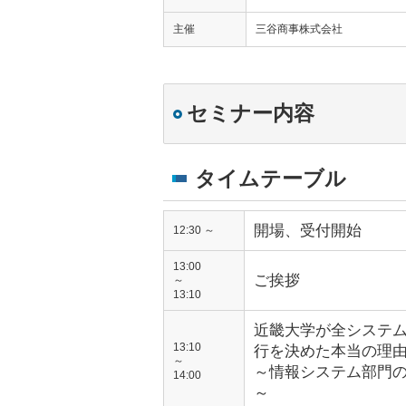
主催
三谷商事株式会社
セミナー内容
タイムテーブル
開場、受付開始
12:30 ～
13:00
ご挨拶
～
13:10
近畿大学が全システ
13:10
行を決めた本当の理
～
～情報システム部門
14:00
～