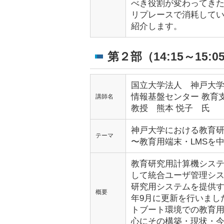
べき役割が変わってき
リプレースで消耗して
紹介します。
第２部（14:15～15:0
国立大学法人 神戸大
情報基盤センター 教育
講師名
教授
熊本 悦子 氏
神戸大学における教育
テーマ
〜教育用端末・LMSを
教育研究用計算機システム
して統合ユーザ管理シ
研究用システムを提供する
概要
年9月に更新を行いまし
トブート環境での教育用
心にその構築・現状・