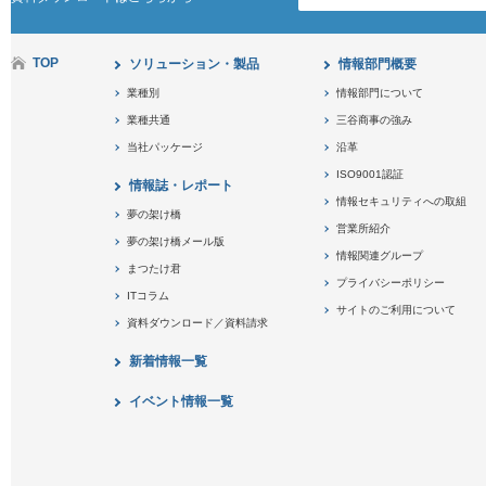
TOP
ソリューション・製品
情報部門概要
業種別
情報部門について
業種共通
三谷商事の強み
当社パッケージ
沿革
ISO9001認証
情報誌・レポート
情報セキュリティへの取組
夢の架け橋
営業所紹介
夢の架け橋メール版
情報関連グループ
まつたけ君
プライバシーポリシー
ITコラム
サイトのご利用について
資料ダウンロード／資料請求
新着情報一覧
イベント情報一覧