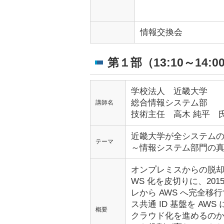
情報交換会
第１部（13:10～14:0
学校法人 近畿大学
総合情報システム部
講師名
技術主任
高木 純平 
近畿大学が全システム
テーマ
～情報システム部門の
オンプレミスからの脱却を
WS 化を皮切りに、20
レから AWS へ完全移行
ス共通 ID 基盤を A
概要
クラウド化を進めるのか