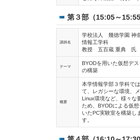
第３部（15:05～15:5
学校法人 幾徳学園 神
情報工学科
講師名
教授 五百蔵 重典 氏
BYODを用いた仮想デ
テーマ
の構築
本学情報学部３学科では
て、レガシーな環境、メ
Linux環境など、様々
概要
ため、BYODによる仮
いたPC実験室を構築し
す。
第４部（16:10～17:3