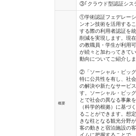
③｢クラウド型認証シス
①学術認証フェデレーシ
ンオン技術を活用する
する際の利用者認証を
削減を実現します。現在1
の教職員・学生が利用
が続々と加わってきて
動向についてご紹介し
②「ソーシャル・ビッ
特に公共性を有し、社
の解決や新たなサービ
す。ソーシャル・ビッ
とで社会の異なる事象
概要
（科学的根拠）に基づ
ることができます。想
きな柱となる観光分野
客の動きと宿泊施設の
イムに把握することで