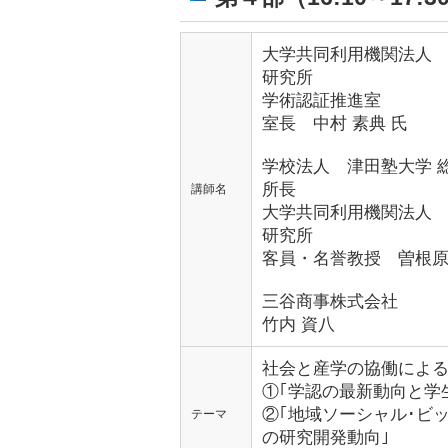
大学共同利用機関法人
研究所
学術認証推進室
室長 中村 素典 氏
学校法人 津田塾大学 総
所長
講師名
大学共同利用機関法人
研究所
客員・名誉教授 曽根原
三谷商事株式会社
竹内 資八
社会と産学の協働によ
①｢学認の最新動向と学
②｢地域ソーシャル･ビ
テーマ
の研究開発動向｣