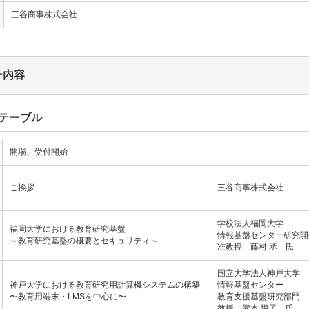
三谷商事株式会社
ー内容
テーブル
開場、受付開始
ご挨拶
三谷商事株式会社
学校法人福岡大学
福岡大学における教育研究基盤
情報基盤センター研究開
～教育研究基盤の概要とセキュリティ～
准教授 藤村 丞 氏
国立大学法人神戸大学
神戸大学における教育研究用計算機システムの構築
情報基盤センター
〜教育用端末・LMSを中心に〜
教育支援基盤研究部門
教授 熊本 悦子 氏