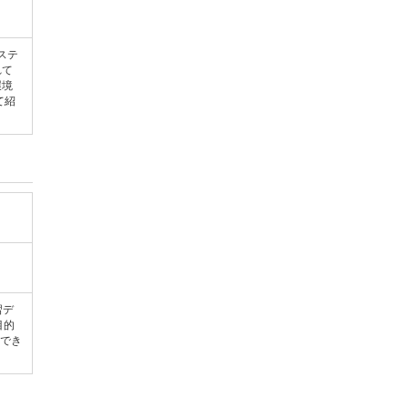
ステ
れて
環境
て紹
習デ
目的
てでき