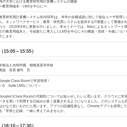
神戸大学における教育研究用計算機システムの構築
〜教育用端末・LMSを中心に〜
教育研究用計算機システム(KAISER)は、本学の全構成員に対して統合ユーザ管理シ
ム、ネットワークサービス，教育・研究用システムを提供するIT基盤として整備さ
おり、2016年9月に更新を行いました。本セミナーでは、Macによるネットブート
での教育用端末と、今回新たに導入したLMSを中心にその構築・現状・今後につい
介します。
15:05～15:55）
学校法人光明学園 相模原高等学校
教諭 笹原 健司 氏
Google Class Roomで学習管理！
～G Suite LMSについて～
GoogleのClass Roomの可能性についてお知らせしたいと思います。クラウドに学
ータを置いて利用する仕組みが多く提案されるようになりました。どのシステムも
はかなり近いものだと思います。アプリの設備投資なし。Chromeアプリを併用し
る「学習と記録」一緒に考えてみませんか。
16:10～17:30）