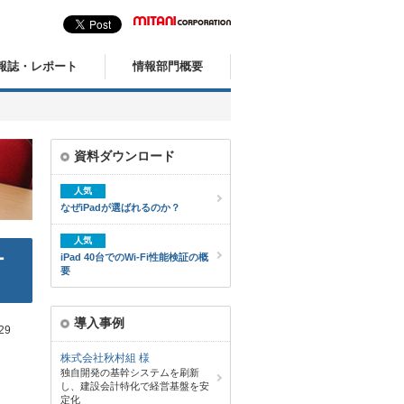
報誌・レポート
情報部門概要
資料ダウンロード
人気
なぜiPadが選ばれるのか？
人気
ー
iPad 40台でのWi-Fi性能検証の概
要
導入事例
29
株式会社秋村組 様
独自開発の基幹システムを刷新
し、建設会計特化で経営基盤を安
定化