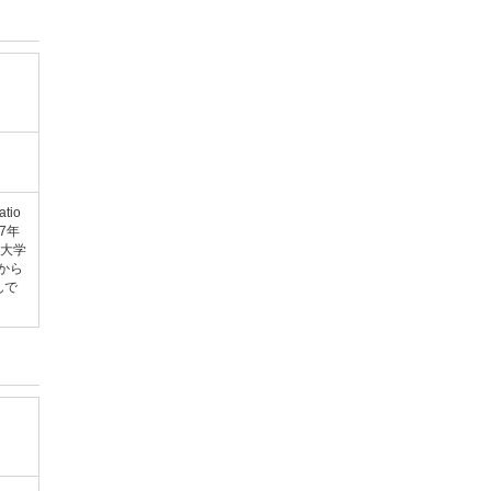
tio
27年
岡大学
から
んで