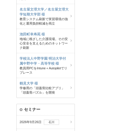
名古屋文理大学／名古屋文理大
学短期大学部 様
教育システム刷新で実習環境の強
化と運用負担軽減を両立
池田町幸寿苑 様
地域に根ざした介護現場。その安
心安全を支えるためのネットワー
ク刷新
学校法人中野学園 明治大学付
属中野中学・高等学校 様
教員用PCをIntune＋Autopilotでリ
プレース
鶴見大学 様
学修用の「頭蓋骨比較アプリ」
「頭蓋骨パズル」を開発
セミナー
2026年9月26日
石川