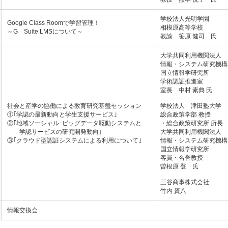
学校法人光明学園
Google Class Roomで学習管理！
相模原高等学校
～G Suite LMSについて～
教諭 笹原 健司 氏
大学共同利用機関法人
情報・システム研究機構
国立情報学研究所
学術認証推進室
室長 中村 素典 氏
社会と産学の協働による教育研究基盤セッション
学校法人 津田塾大学
①｢学認の最新動向と学生支援サービス｣
総合政策学部 教授
②｢地域ソーシャル･ビッグデータ駆動システムと
・総合政策研究所 所長
学認サービスの研究開発動向｣
大学共同利用機関法人
③｢クラウド型認証システムによる利用について｣
情報・システム研究機構
国立情報学研究所
客員・名誉教授
曽根原 登 氏
三谷商事株式会社
竹内 資八
情報交換会