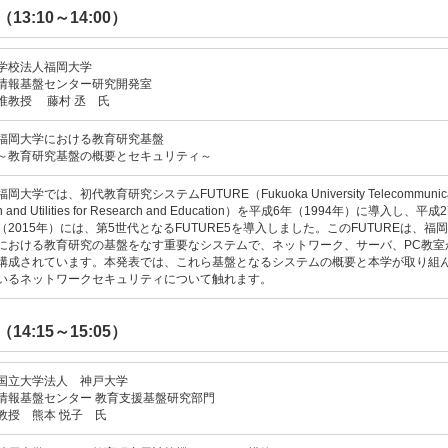
13:10～14:00）
学校法人福岡大学
情報基盤センター研究開発室
准教授
藤村 丞 氏
福岡大学における教育研究基盤
～教育研究基盤の概要とセキュリティ～
福岡大学では、初代教育研究システムFUTURE（Fukuoka University Telecommunica
n and Utilities for Research and Education）を平成6年（1994年）に導入し、平成
（2015年）には、第5世代となるFUTURE5を導入しました。このFUTUREは、福
における教育研究の基盤をなす重要なシステムで、ネットワーク、サーバ、PC教室
構成されています。本発表では、これら基盤となるシステムの概要と本学が取り組
いるネットワークセキュリティについて触れます。
14:15～15:05）
国立大学法人 神戸大学
情報基盤センター 教育支援基盤研究部門
教授
熊本 悦子 氏