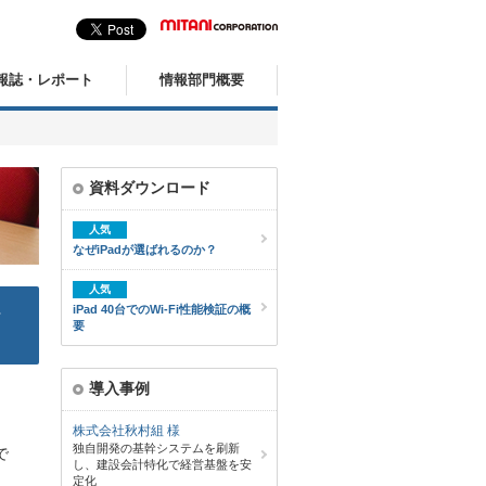
報誌・レポート
情報部門概要
資料ダウンロード
人気
なぜiPadが選ばれるのか？
人気
ト
iPad 40台でのWi-Fi性能検証の概
要
導入事例
株式会社秋村組 様
独自開発の基幹システムを刷新
で
し、建設会計特化で経営基盤を安
定化