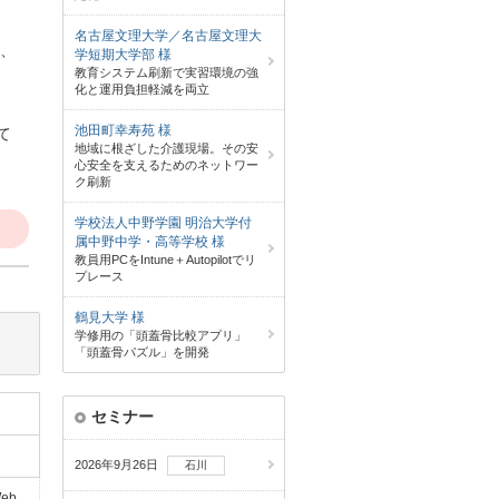
名古屋文理大学／名古屋文理大
や、
学短期大学部 様
教育システム刷新で実習環境の強
。
化と運用負担軽減を両立
池田町幸寿苑 様
て
地域に根ざした介護現場。その安
心安全を支えるためのネットワー
ク刷新
学校法人中野学園 明治大学付
属中野中学・高等学校 様
教員用PCをIntune＋Autopilotでリ
プレース
鶴見大学 様
学修用の「頭蓋骨比較アプリ」
「頭蓋骨パズル」を開発
セミナー
2026年9月26日
石川
eb