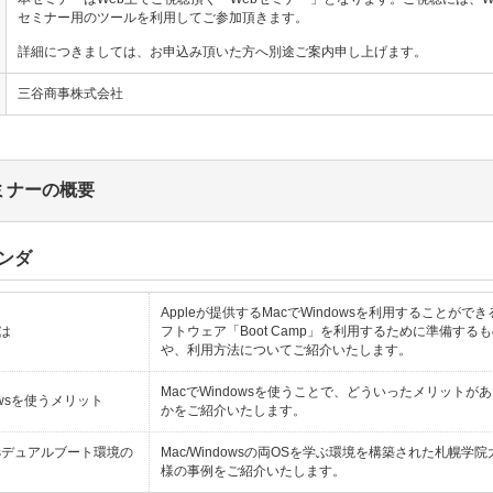
セミナー用のツールを利用してご参加頂きます。
詳細につきましては、お申込み頂いた方へ別途ご案内申し上げます。
三谷商事株式会社
ミナーの概要
ンダ
Appleが提供するMacでWindowsを利用することができ
とは
フトウェア「Boot Camp」を利用するために準備する
や、利用方法についてご紹介いたします。
MacでWindowsを使うことで、どういったメリットが
dowsを使うメリット
かをご紹介いたします。
owsデュアルブート環境の
Mac/Windowsの両OSを学ぶ環境を構築された札幌学院
様の事例をご紹介いたします。