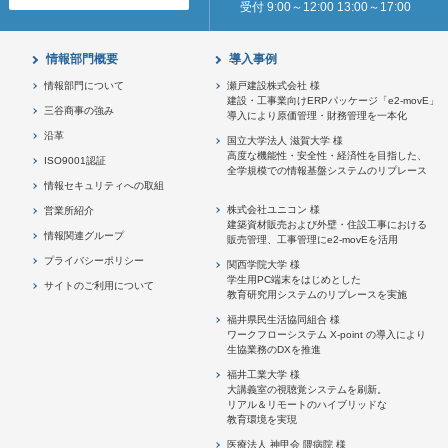
受付 9:00～12:00 13:00～17:00
情報部門概要
導入事例
情報部門について
瀬戸建設株式会社 様
建設・工事業向けERPパッケージ「e2-movE」
三谷商事の強み
導入により原価管理・財務管理を一本化
沿革
国立大学法人 滋賀大学 様
高度な機能性・安全性・経済性を目指した、
ISO9001認証
全学規模での情報基盤システムのリプレース
情報セキュリティへの取組
株式会社ユニコン 様
営業所紹介
建築資材販売および外壁・住設工事における
情報関連グループ
販売管理、工事管理にe2-movEを活用
プライバシーポリシー
関西学院大学 様
学生用PC端末をはじめとした
サイトのご利用について
教育研究用システムのリプレースを実施
福井県民生活協同組合 様
ワークフローシステム X-point の導入により
生協業務のDXを推進
福井工業大学 様
大講義室の視聴覚システムを刷新。
リアル＆リモートのハイブリッドな
教育環境を実現
医療法人 神甲会 隈病院 様