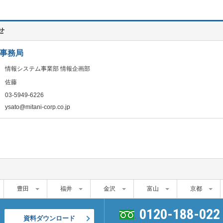
せ
事務局
情報システム事業部 情報企画部
佐藤
03-5949-6226
ysato@mitani-corp.co.jp
豊田
福井
金沢
富山
京都
0120-188-022
資料ダウンロード