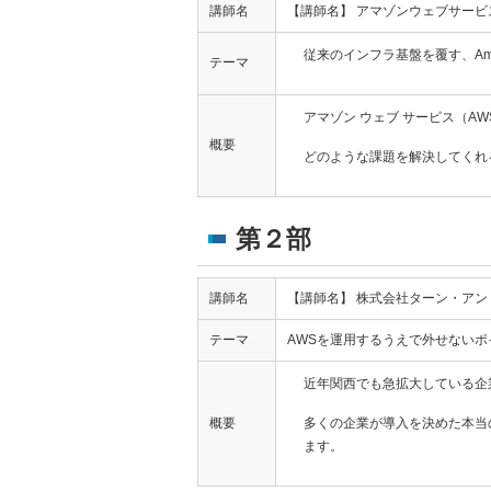
講師名
【講師名】 アマゾンウェブサー
従来のインフラ基盤を覆す、Amazo
テーマ
アマゾン ウェブ サービス（
AW
概要
どのような課題を解決してくれ
第２部
講師名
【講師名】 株式会社ターン・アン
テーマ
AWSを運用するうえで外せない
近年関西でも急拡大している企
概要
多くの企業が導入を決めた本当
ます。