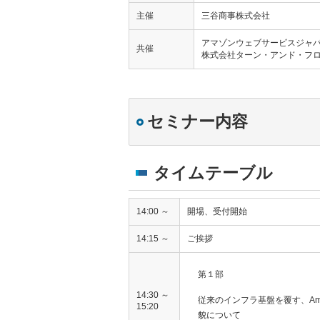
主催
三谷商事株式会社
アマゾンウェブサービスジャ
共催
株式会社ターン・アンド・フ
セミナー内容
タイムテーブル
14:00 ～
開場、受付開始
14:15 ～
ご挨拶
第１部
14:30 ～
従来のインフラ基盤を覆す、Amazon
15:20
貌について