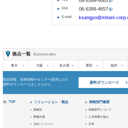
06-6399-4663
FAX
06-6399-4657
E-mail
ksangyo@mitani-corp.
拠点一覧
Business sites
東京
大阪
名古屋
豊田
福井
製品情報、技術情報やセミナー講演などの
資料ダウンロード
資料ダウンロードはこちらから
TOP
ソリューション・製品
情報部門概要
業種別
情報部門について
業種共通
三谷商事の強み
当社パッケージ
沿革