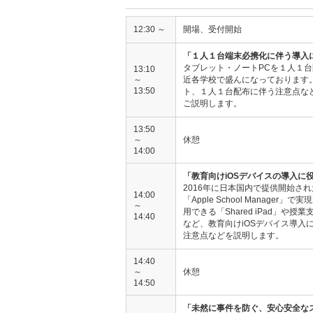
12:30 ～
開場、受付開始
「１人１台端末必携化に伴う導入
タブレット・ノートPCを１人１
13:10
～
近各学校で盛んになっております
13:50
ト、１人１台配布に伴う注意点な
ご説明します。
13:50
～
休憩
14:00
「教育向けiOSデバイスの導入に
2016年に日本国内で提供開始され
14:00
「Apple School Manage
～
用できる「Shared iPad」や
14:40
など、教育向けiOSデバイス導入
注意点などを説明します。
14:40
～
休憩
14:50
「未然に事件を防ぐ、安心安全な