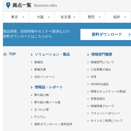
拠点一覧
Business sites
東京
大阪
名古屋
豊田
福井
製品情報、技術情報やセミナー講演などの
資料ダウンロード
資料ダウンロードはこちらから
TOP
ソリューション・製品
情報部門概要
業種別
情報部門について
業種共通
三谷商事の強み
当社パッケージ
沿革
ISO9001認証
情報誌・レポート
情報セキュリティへの取組
夢の架け橋
営業所紹介
夢の架け橋メール版
情報関連グループ
まつたけ君
プライバシーポリシー
ITコラム
サイトのご利用について
資料ダウンロード／資料請求