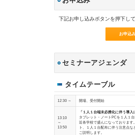
お申込み
下記お申し込みボタンを押下し
お申込
セミナーアジェンダ
タイムテーブル
12:30 ～
開場、受付開始
「１人１台端末必携化に伴う導入
タブレット・ノートPCを１人１
13:10
～
近各学校で盛んになっております
13:50
ト、１人１台配布に伴う注意点な
ご説明します。