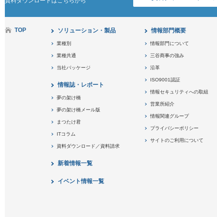
資料ダウンロードはこちらから
TOP
ソリューション・製品
情報部門概要
業種別
情報部門について
業種共通
三谷商事の強み
当社パッケージ
沿革
ISO9001認証
情報誌・レポート
情報セキュリティへの取組
夢の架け橋
営業所紹介
夢の架け橋メール版
情報関連グループ
まつたけ君
プライバシーポリシー
ITコラム
サイトのご利用について
資料ダウンロード／資料請求
新着情報一覧
イベント情報一覧