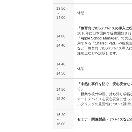
13:50
～
休憩
14:00
「教育向けiOSデバイスの導入に
2016年に日本国内で提供開始され
14:00
「Apple School Manage
～
用できる「Shared iPad」や
14:40
など、教育向けiOSデバイス導入
注意点などを説明します。
14:40
～
休憩
14:50
「未然に事件を防ぐ、安心安全な
て」
14:50
～
授業や校外学習、持ち帰り学習
15:20
マートデバイスを安心安全に使っ
ルタリングの重要性について講演
15:20
～
セミナー関連製品・デバイスなど
16:00