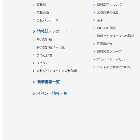
業種別
情報部門について
業種共通
三谷商事の強み
当社パッケージ
沿革
ISO9001認証
情報誌・レポート
情報セキュリティへの取組
夢の架け橋
営業所紹介
夢の架け橋メール版
情報関連グループ
まつたけ君
プライバシーポリシー
ITコラム
サイトのご利用について
資料ダウンロード／資料請求
新着情報一覧
イベント情報一覧