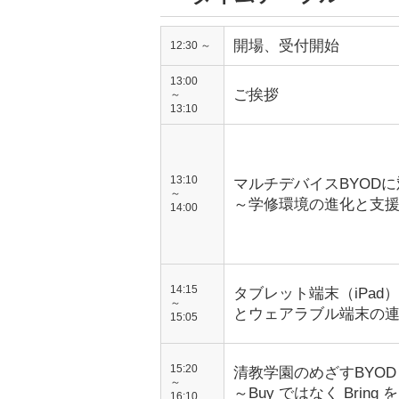
開場、受付開始
12:30 ～
13:00
ご挨拶
～
13:10
13:10
マルチデバイスBYOD
～
～学修環境の進化と支
14:00
14:15
タブレット端末（iPad）、
～
とウェアラブル端末の
15:05
15:20
清教学園のめざすBYOD
～
～Buy ではなく Bring 
16:10