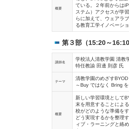
ている。２年前からはiPa
概要
ステム）アクセスが学
らに加えて、ウェアラ
る教育工学イノベーシ
第３部（15:20～16:1
学校法人清教学園 清教
講師名
特任教諭 田邊 則彦 氏
清教学園のめざすBYOD
テーマ
～Buy ではなく Bring 
新しい学習環境としてB
末を用意することによ
校がどのような準備を
概要
どう実現するかを整理す
ィブ・ラーニングと絡