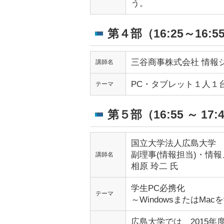
う。
第４部（16:25～16:5
三谷商事株式会社 情報
講師名
PC・タブレット１人１
テーマ
第５部（16:55 ～ 17:
国立大学法人広島大学
副理事(情報担当)・情
講師名
相原 玲二 氏
学生PC必携化
テーマ
～WindowsまたはMa
広島大学では、2015年