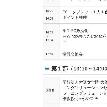
16:25
PC・タブレット１人１
～
ポイント整理
16:55
学生PC必携化
16:55
～WindowsまたはMa
～
17:45
～
情報交換会
17:55～
第１部（13:10～14:0
学校法人大阪女学院 大
ニングソリューション
講師名
ラーニングソリューシ
准教授 小松 泰信 氏