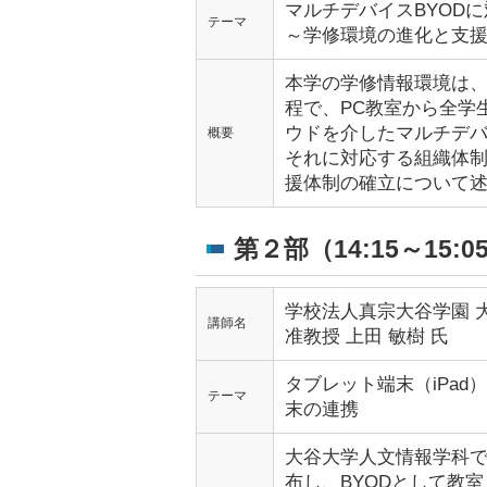
マルチデバイスBYOD
テーマ
～学修環境の進化と支
本学の学修情報環境は、
程で、PC教室から全学生
ウドを介したマルチデバ
概要
それに対応する組織体
援体制の確立について
第２部（14:15～15:0
学校法人真宗大谷学園 
講師名
准教授 上田 敏樹 氏
タブレット端末（iPad）
テーマ
末の連携
大谷大学人文情報学科では
布し、BYODとして教