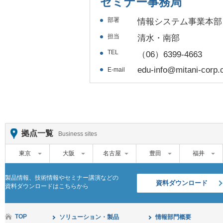
セミナー事務局
部署
情報システム事業本部
担当
清水・南部
TEL
（06）6399-4663
edu-info@mitani-corp.c
E-mail
拠点一覧
Business sites
東京
大阪
名古屋
豊田
福井
製品情報、技術情報やセミナー講演などの
資料ダウンロード
資料ダウンロードはこちらから
TOP
ソリューション・製品
情報部門概要