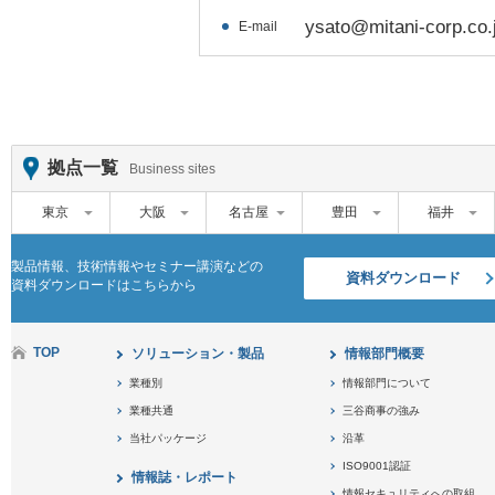
ysato@mitani-corp.co.
E-mail
拠点一覧
Business sites
東京
大阪
名古屋
豊田
福井
製品情報、技術情報やセミナー講演などの
資料ダウンロード
資料ダウンロードはこちらから
TOP
ソリューション・製品
情報部門概要
業種別
情報部門について
業種共通
三谷商事の強み
当社パッケージ
沿革
ISO9001認証
情報誌・レポート
情報セキュリティへの取組