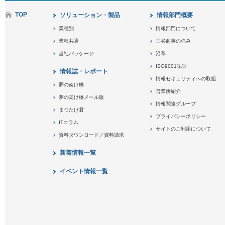
TOP
ソリューション・製品
情報部門概要
業種別
情報部門について
業種共通
三谷商事の強み
当社パッケージ
沿革
ISO9001認証
情報誌・レポート
情報セキュリティへの取組
夢の架け橋
営業所紹介
夢の架け橋メール版
情報関連グループ
まつたけ君
プライバシーポリシー
ITコラム
サイトのご利用について
資料ダウンロード／資料請求
新着情報一覧
イベント情報一覧