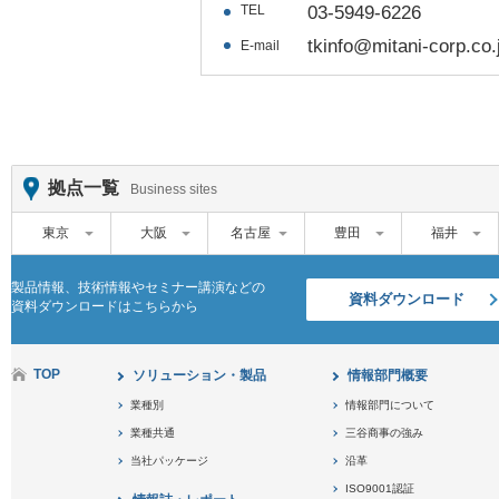
TEL
03-5949-6226
tkinfo@mitani-corp.co.
E-mail
拠点一覧
Business sites
東京
大阪
名古屋
豊田
福井
製品情報、技術情報やセミナー講演などの
資料ダウンロード
資料ダウンロードはこちらから
TOP
ソリューション・製品
情報部門概要
業種別
情報部門について
業種共通
三谷商事の強み
当社パッケージ
沿革
ISO9001認証