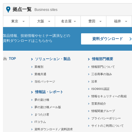
拠点一覧
Business sites
東京
大阪
名古屋
豊田
福井
製品情報、技術情報やセミナー講演などの
資料ダウンロード
資料ダウンロードはこちらから
TOP
ソリューション・製品
情報部門概要
業種別
情報部門について
業種共通
三谷商事の強み
当社パッケージ
沿革
ISO9001認証
情報誌・レポート
情報セキュリティへの取組
夢の架け橋
営業所紹介
夢の架け橋メール版
情報関連グループ
まつたけ君
プライバシーポリシー
ITコラム
サイトのご利用について
資料ダウンロード／資料請求