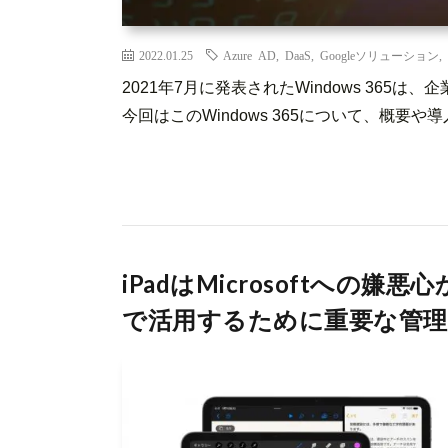
2022.01.25
Azure AD
,
DaaS
,
Googleソリューション
,
2021年7月に発表されたWindows 36
今回はこのWindows 365について、概要や導入
iPadはMicrosoftへの嫌
で活用するために重要な管