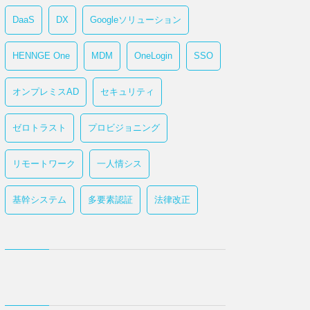
DaaS
DX
Googleソリューション
HENNGE One
MDM
OneLogin
SSO
オンプレミスAD
セキュリティ
ゼロトラスト
プロビジョニング
リモートワーク
一人情シス
基幹システム
多要素認証
法律改正