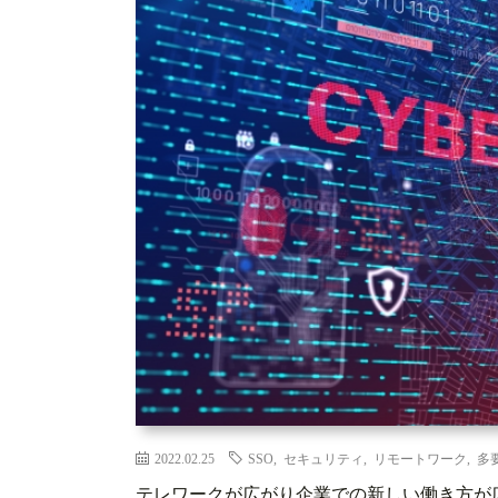
2022.02.25
SSO
,
セキュリティ
,
リモートワーク
,
多
テレワークが広がり企業での新しい働き方が