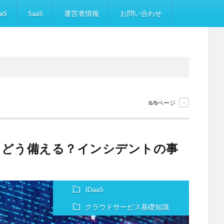
aS
SaaS
運営者情報
お問い合わせ
8/8ページ
<
にどう備える？インシデントの事
IDaaS
クラウドサービス基礎知識