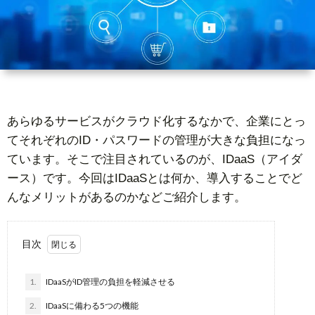
ー
者
問
ビ
情
い
ス
報
合
あらゆるサービスがクラウド化するなかで、企業にとっ
基
わ
てそれぞれのID・パスワードの管理が大きな負担になっ
ています。そこで注目されているのが、IDaaS（アイダ
礎
せ
ース）です。今回はIDaaSとは何か、導入することでど
んなメリットがあるのかなどご紹介します。
知
目次
識
1.
IDaaSがID管理の負担を軽減させる
2.
IDaaSに備わる5つの機能