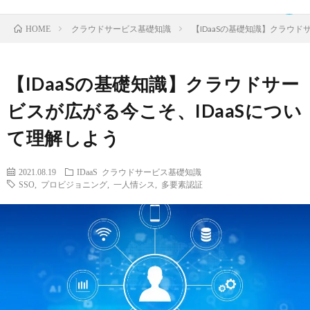
クラウドサービス基礎知識
【IDaaSの基礎知識】クラウド
HOME
【IDaaSの基礎知識】クラウドサー
TOP
ビスが広がる今こそ、IDaaSについ
て理解しよう
ク
2021.08.19
IDaaS
クラウドサービス基礎知識
ラ
IDaaS
SSO
,
プロビジョニング
,
一人情シス
,
多要素認証
ウ
SaaS
ド
運
サ
営
お