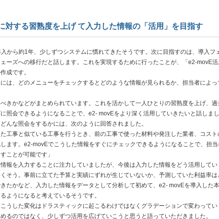
vEに対する習熟度を上げ て入力した情報の「活用」を目指す
Eの導入から約1年、少しずつシステムに慣れてきたそうです。次に目指すのは、導入フ
ェーズへの移行だと話します。これを実現するために行ったことが、「e2-movE活
の作成です。
には、どのメニューをチェックするとどのような情報が見られるか、担当者によっ
るべきかなどがまとめられています。これを活かして一人ひとりの習熟度を上げ、過
に照会できるようになることで、e2- movEをより深く活用していきたいと話しま
にどんな照会をするかには、次のように回答されました。
った工事と似ている工事を行うとき、前の工事で使った材料や発注した業者、コスト
します。e2-movEでこうした情報をすぐにチェックできるようになることで、担当
らすことが可能です」
情報を入力することに注力していましたが、今後は入力した情報をどう活用してい
いくそう。事前に立てた予算と実績にずれが生じていないか、予測していた利益率は
きたかなど、入力した情報をデータとして分析して初めて、e2- movEを導入した
せるようになると考えているそうです。
こうした変化はドラスティックに起こるわけではなくグラデーションで変わってい
進めるのではなく、少しずつ活用を広げていこうと思うと語っていただきました。