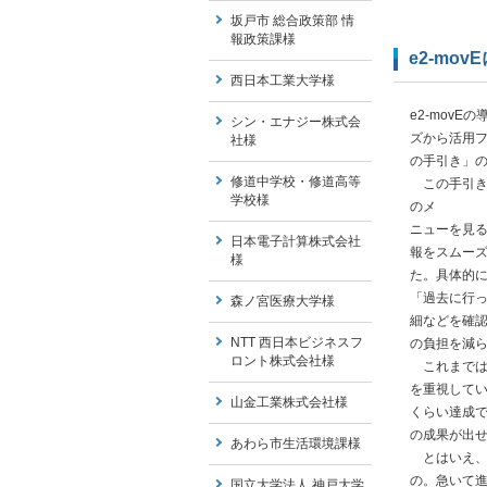
坂戸市 総合政策部 情
報政策課様
e2-mo
西日本工業大学様
e2-mov
シン・エナジー株式会
ズから活用フ
社様
の手引き」
修道中学校・修道高等
この手引き
学校様
のメ
ニューを見
日本電子計算株式会社
報をスムーズ
様
た。具体的
「過去に行
森ノ宮医療大学様
細などを確認
NTT 西日本ビジネスフ
の負担を減
ロント株式会社様
これまでは
を重視して
山金工業株式会社様
くらい達成で
の成果が出
あわら市生活環境課様
とはいえ、
の。急いて
国立大学法人 神戸大学