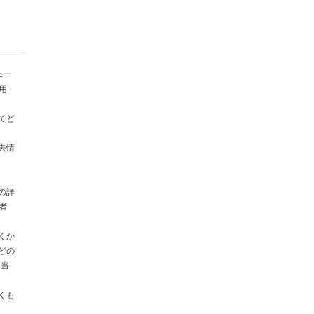
ェー
用
てど
去情
し
の詳
者
くか
どの
本当
くも