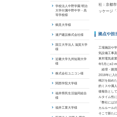
社：京都市
学校法人中野学園 明治
大学付属中野中学・高
ッケージ「
等学校様
鶴見大学様
拠点や担
瀬戸建設株式会社様
国立大学法人 滋賀大学
工場施設や
様
気設備工事
東邦電気産業
近畿大学九州短期大学
様
年5月にe2-
経理・購買
株式会社ユニコン様
2018年に
検討を始め
関西学院大学様
的ミスや属
後報告とし
福井県民生活協同組合
ルタイム性
様
「弊社には1
福井工業大学様
カルルール
そこで新た