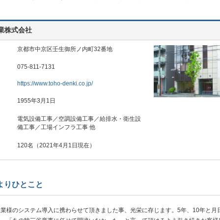
業株式会社
京都市中京区壬生御所ノ内町32番地
075-811-7131
https://www.toho-denki.co.jp/
1955年3月1日
電気設備工事／空調設備工事／給排水・衛生設
備工事／工場インフラ工事 他
120名（2021年4月1日現在）
よりひとこと
業様のシステム導入に携わらせて頂きました事、光栄に存じます。5年、10年と月