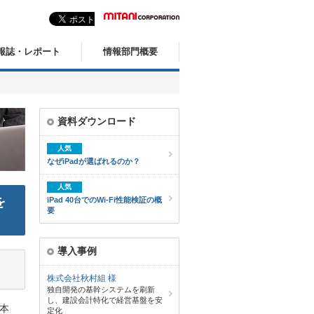
報誌・レポート
情報部門概要
資料ダウンロード
人気
なぜiPadが選ばれるのか？
人気
を
iPad 40台でのWi-Fi性能検証の概
要
導入事例
株式会社秋村組 様
独自開発の基幹システムを刷新
し、建設会計特化で経営基盤を安
本
定化