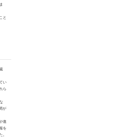
ま
こと
返
てい
れら
な
間が
や進
報を
た。