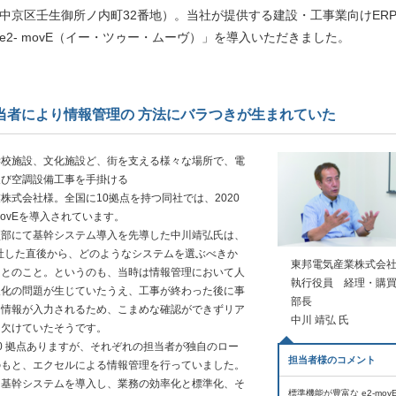
中京区壬生御所ノ内町32番地）。当社が提供する建設・工事業向けER
e2- movE（イー・ツゥー・ムーヴ）」を導入いただきました。
当者により情報管理の 方法にバラつきが生まれていた
学校施設、文化施設ど、街を支える様々な場所で、電
及び空調設備工事を手掛ける
株式会社様。全国に10拠点を持つ同社では、2020
movEを導入されています。
部にて基幹システム導入を先導した中川靖弘氏は、
入社した直後から、どのようなシステムを選ぶべきか
東邦電気産業株式会
たとのこと。というのも、当時は情報管理において人
執行役員 経理・購
人化の問題が生じていたうえ、工事が終わった後に事
部長
て情報が入力されるため、こまめな確認ができずリア
中川 靖弘 氏
に欠けていたそうです。
0 拠点ありますが、それぞれの担当者が独自のロー
担当者様のコメント
のもと、エクセルによる情報管理を行っていました。
に基幹システムを導入し、業務の効率化と標準化、そ
標準機能が豊富な e2-mov