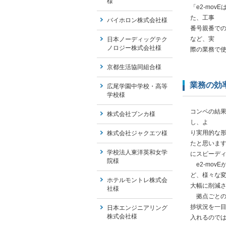
様
「e2-mo
た、工事
バイホロン株式会社様
番号親番で
など、実
日本ノーディッグテク
ノロジー株式会社様
際の業務で
京都生活協同組合様
業務の効
広尾学園中学校・高等
学校様
コンペの結果
株式会社ブンカ様
し、よ
り実用的な
株式会社ジャクエツ様
たと思います
学校法人東洋英和女学
にスピーデ
院様
e2-mov
ど、様々な変
ホテルモントレ株式会
大幅に削減
社様
拠点ごとの
捗状況を一
日本エンジニアリング
株式会社様
入れるので