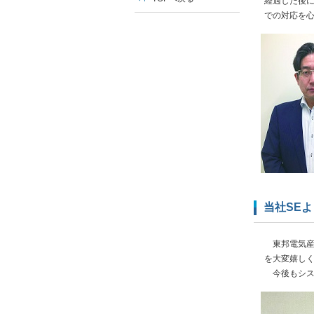
経過した後
での対応を
当社SE
東邦電気産
を大変嬉し
今後もシス