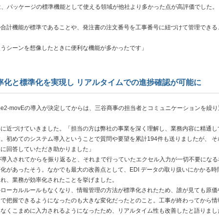
vEは、パッケージの標準機能として使える領域が他社より多かった点が高評価でした。
の合計機能が標準であることや、発注書の注文番号を工事番号に紐づけて管理できる
使うシーンを想像したときに便利な機能が多かったです」
率化と標準化を実現し リアルタイムでの進捗確認が可能に
e2-movEの導入が決定してからは、三谷商事の担当者とコミュニケーションを繰り
形に近づけていきました。「担当の方は弊社の事業を深く理解し、業務内容に精通し
。初めてのシステム導入ということで質問や要望を累計194件も送りましたが、 そ
ィに回答していただき助かりました」
Eが導入されてからを振り返ると、それまで行っていたエクセル入力が一切不要になる
化があったそう。なかでも最大の改善点として、EDI データの取り扱いにかかる時
され、業務が効率化されたことを挙げました。
ローカルルールもなくなり、情報管理の方法が標準化されたため、誰が見ても原価
目で把握できるようになったのも大きな変化だったとのこと。工事が終わってから情
はなくこまめに入力されるようになったため、リアルタイム性も改善したと語りまし