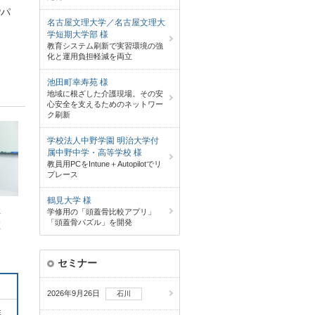
Pパ
名古屋文理大学／名古屋文理大
学短期大学部 様
教育システム刷新で実習環境の強
化と運用負担軽減を両立
池田町幸寿苑 様
地域に根ざした介護現場。その安
心安全を支えるためのネットワー
ク刷新
学校法人中野学園 明治大学付
属中野中学・高等学校 様
教員用PCをIntune＋Autopilotでリ
プレース
鶴見大学 様
社
学修用の「頭蓋骨比較アプリ」
「頭蓋骨パズル」を開発
買
セミナー
2026年9月26日
石川
E