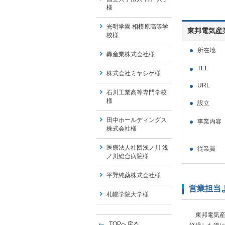
様
光明学園 相模原高等学
東邦電気産
校様
所在地
轟産業株式会社様
TEL
株式会社ミヤシゲ様
URL
石川工業高等専門学校
様
設立
田中ホールディングス
事業内容
株式会社様
医療法人社団浅ノ川 浅
従業員
ノ川総合病院様
平野純薬株式会社様
営業担当
札幌学院大学様
東邦電気産
TOPへ戻る