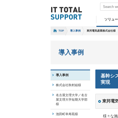
ソリュー
TOP
導入事例
東邦電気産業株式会社様
導入事例
導入事例
基幹シ
実現
株式会社秋村組様
名古屋文理大学／名古
屋文理大学短期大学部
東邦電
様
池田町幸寿苑様
様々な施