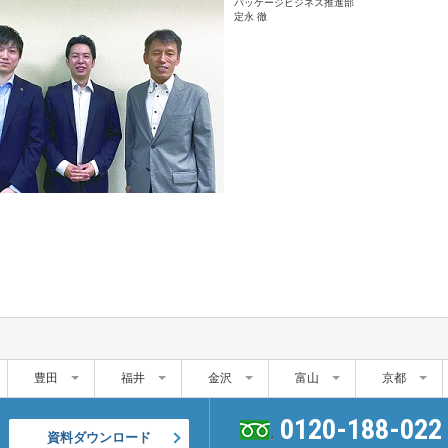
パッケージビジネス推進部
定永 徹
豊田
福井
金沢
富山
京都
0120-188-022
資料ダウンロード