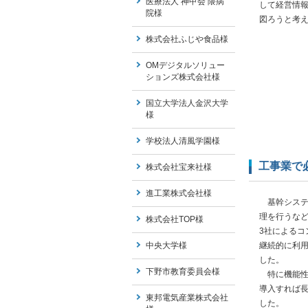
医療法人 神甲会 隈病
して経営情
院様
図ろうと考
株式会社ふじや食品様
OMデジタルソリュー
ションズ株式会社様
国立大学法人金沢大学
様
学校法人清風学園様
工事業で
株式会社宝来社様
進工業株式会社様
基幹システ
理を行うなど
株式会社TOP様
3社による
継続的に利
中央大学様
した。
下野市教育委員会様
特に機能性
導入すれば
東邦電気産業株式会社
した。