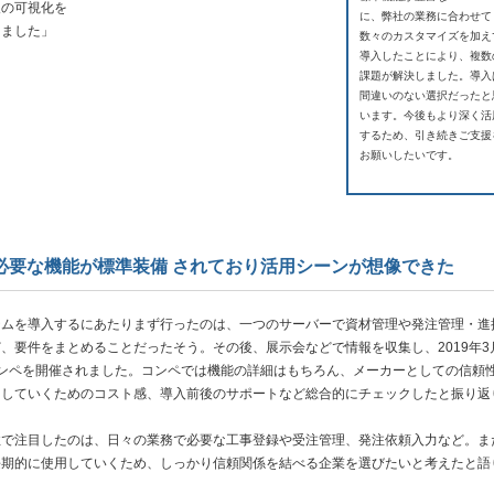
報の可視化を
に、弊社の業務に合わせて
えました」
数々のカスタマイズを加え
導入したことにより、複数
課題が解決しました。導入
間違いのない選択だったと
います。今後もより深く活
するため、引き続きご支援
お願いしたいです。
必要な機能が標準装備 されており活用シーンが想像できた
ムを導入するにあたりまず行ったのは、一つのサーバーで資材管理や発注管理・進
、要件をまとめることだったそう。その後、展示会などで情報を収集し、2019年3
コンペを開催されました。コンペでは機能の詳細はもちろん、メーカーとしての信頼
用していくためのコスト感、導入前後のサポートなど総合的にチェックしたと振り返
で注目したのは、日々の業務で必要な工事登録や受注管理、発注依頼入力など。ま
長期的に使用していくため、しっかり信頼関係を結べる企業を選びたいと考えたと語