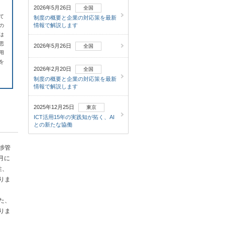
2026年5月26日
全国
て
制度の概要と企業の対応策を最新
情報で解説します
の
は
思
2026年5月26日
全国
用
を
2026年2月20日
全国
制度の概要と企業の対応策を最新
情報で解説します
2025年12月25日
東京
ICT活用15年の実践知が拓く、AI
との新たな協働
捗管
月に
性、
りま
た、
りま