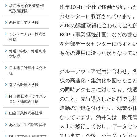
坂戸市 総合政策部 情
昨年10月に全社で稼働が始まった
報政策課様
タセンターに収容されています。轟産
西日本工業大学様
2004の認証取得に合わせて全
BCP（事業継続計画）などの観
シン・エナジー株式会
社様
を外部データセンターに移すという
修道中学校・修道高等
もその運用に沿った形となって
学校様
日本電子計算株式会社
グループウェア運用に合わせ、
様
線の高速化・集約化を図ったことも
森ノ宮医療大学様
の同時アクセスに対しても、快
NTT 西日本ビジネスフ
のこと。先行導入した部門では
ロント株式会社様
退勤の記録を付けたり、残業や
山金工業株式会社様
なっています。酒井氏は「販売
あわら市生活環境課様
ス上に移行しており、データセンタ
ています。今後、バージョンアップ
国立大学法人 神戸大学