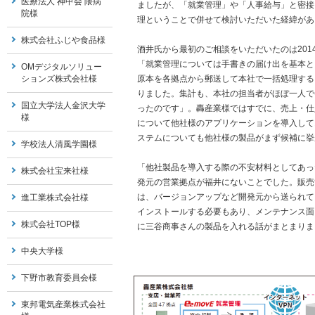
医療法人 神甲会 隈病
ましたが、「就業管理」や「人事給与」と密接
院様
理ということで併せて検討いただいた経緯があ
株式会社ふじや食品様
酒井氏から最初のご相談をいただいたのは2014
「就業管理については手書きの届け出を基本と
OMデジタルソリュー
ションズ株式会社様
原本を各拠点から郵送して本社で一括処理する
りました。集計も、本社の担当者がほぼ一人で
国立大学法人金沢大学
ったのです」。轟産業様ではすでに、売上・仕
様
について他社様のアプリケーションを導入して
ステムについても他社様の製品がまず候補に挙
学校法人清風学園様
「他社製品を導入する際の不安材料としてあっ
株式会社宝来社様
発元の営業拠点が福井にないことでした。販売
は、バージョンアップなど開発元から送られて
進工業株式会社様
インストールする必要もあり、メンテナンス面
株式会社TOP様
に三谷商事さんの製品を入れる話がまとまりま
中央大学様
下野市教育委員会様
東邦電気産業株式会社