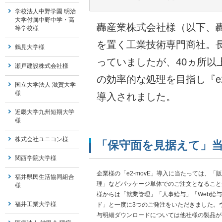
学校法人中野学園 明治
大学付属中野中学・高
轟産業株式会社様（以下、
等学校様
を置く工業技術専門商社。
鶴見大学様
っていましたが、40ヵ所以
瀬戸建設株式会社様
の効率的な処理を目指し『e2
国立大学法人 滋賀大学
様
導入されました。
近畿大学九州短期大学
様
株式会社ユニコン様
「保守面を見据えて」
関西学院大学様
企業様の「e2-movE」導入に当たっては、「
福井県民生活協同組合
理」などパッケージ単体でのご注文となること
様
様からは「就業管理」「人事給与」「Web給
福井工業大学様
ド」と一度に3つのご発注をいただきました。
与明細ダウンロードについては他社様の製品が