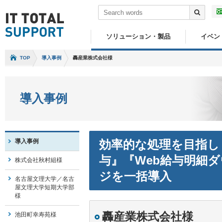
ソリューション・製品
イベン
TOP
導入事例
轟産業株式会社様
導入事例
導入事例
効率的な処理を目指し
与』『Web給与明細
株式会社秋村組様
ジを一括導入
名古屋文理大学／名古
屋文理大学短期大学部
様
轟産業株式会社様
池田町幸寿苑様