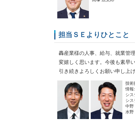
担当ＳＥよりひとこと
轟産業様の人事、給与、就業管
変嬉しく思います。今後も素早
引き続きよろしくお願い申し上
技術
情報
シス
シス
中野 
水野 