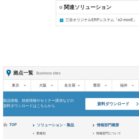
関連ソリューション
三谷オリジナルERPシステム「e2-movE」
拠点一覧
Business sites
東京
大阪
名古屋
豊田
福井
製品情報、技術情報やセミナー講演などの
資料ダウンロード
資料ダウンロードはこちらから
TOP
ソリューション・製品
情報部門概要
業種別
情報部門について