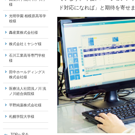
様
ド対応になれば」と期待を寄せ
光明学園 相模原高等学
校様
轟産業株式会社様
株式会社ミヤシゲ様
石川工業高等専門学校
様
田中ホールディングス
株式会社様
医療法人社団浅ノ川 浅
ノ川総合病院様
平野純薬株式会社様
札幌学院大学様
TOPへ戻る