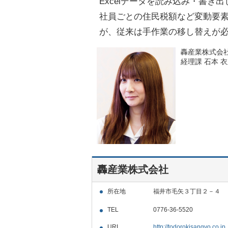
Excelデータを読み込み・書き出
社員ごとの住民税額など変動要
が、従来は手作業の移し替えが
轟産業株式会
経理課 石本 衣
轟産業株式会社
所在地
福井市毛矢３丁目２－４
TEL
0776-36-5520
URL
http://todorokisangyo.co.jp