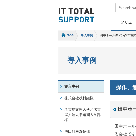
ソリュー
TOP
導入事例
田中ホールディングス株
導入事例
導入事例
操作、
株式会社秋村組様
田中ホ
名古屋文理大学／名古
屋文理大学短期大学部
様
田中ホール
池田町幸寿苑様
る会社です