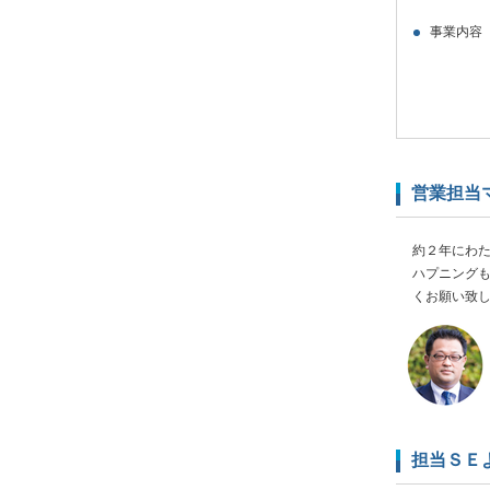
事業内容
営業担当
約２年にわ
ハプニング
くお願い致
担当ＳＥ