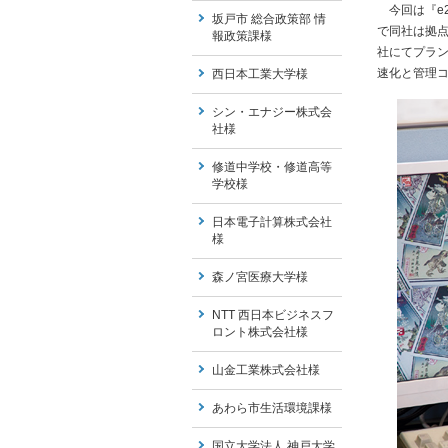
今回は『e2
坂戸市 総合政策部 情
で同社は拠
報政策課様
社にてプラン
速化と管理
西日本工業大学様
シン・エナジー株式会
社様
修道中学校・修道高等
学校様
日本電子計算株式会社
様
森ノ宮医療大学様
NTT 西日本ビジネスフ
ロント株式会社様
山金工業株式会社様
あわら市生活環境課様
国立大学法人 神戸大学