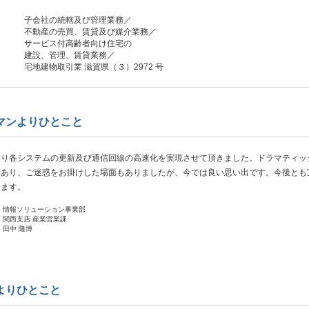
子会社の統轄及び管理業務／
不動産の売買、賃貸及び媒介業務／
サービス付高齢者向け住宅の
建設、管理、賃貸業務／
宅地建物取引業 滋賀県（３）2972 号
マンよりひとこと
たり各システムの更新及び通信回線の高速化を実現させて頂きました。ドラマティッ
もあり、ご迷惑をお掛けした場面もありましたが、今では良い思い出です。今後とも
します。
情報ソリューション事業部
関西支店 産業営業課
田中 隆博
よりひとこと