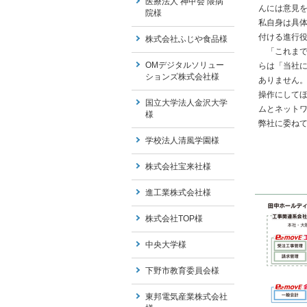
医療法人 神甲会 隈病
んには意見
院様
私自身は具
付ける進行
株式会社ふじや食品様
「これまで
OMデジタルソリュー
らは「当社
ションズ株式会社様
ありません
操作にして
国立大学法人金沢大学
ムとネット
様
弊社に委ね
学校法人清風学園様
株式会社宝来社様
進工業株式会社様
株式会社TOP様
中央大学様
下野市教育委員会様
東邦電気産業株式会社