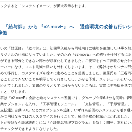
リックすると「システムイメージ」が拡大表示されます。
 『給与師』 から 『e2-movE』 へ 通信環境の改善も行い
稼働
使いの『財原師』『給与師』は、初回導入後から同社向けに機能を追加したり手を加
リジナルの仕様になっていました。そのため『e2-movE』への移行を検討するにあ
承ができる部分とできない部分が顕在化してきました。ご要望をすべて反映させた仕
オーバーになり、コスト削減の狙いも外れてしまいます。そこで弊社はオリジナル部
どめて移行し、カスタマイズを徐々に進めることを提案しました。藤居氏も「三谷商
きることとできないことを明示してくれましたし、かかる予算、スケジュールといっ
も応えてくれました。文書のやりとりでは分からないところは、実際にデモ版を見て
た」と、話します。
は『e2-movE』会計と給与システムの整備です。グループ企業6社分を同時に管
企業オプション』を入れ、『工事管理モジュール』、『支払管理』、『手形管理』、
支払通知自動FAX』などのオプションを追加。いずれも前回のシステムから引き継
、かつ同社ならではのカスタマイズを行うことで、経理事務の軽減がはかれました。
フトが複雑な介護施設向けには『介護勤怠管理プログラム』を新しく開発。本社にい
怠チェックができるようになりました。