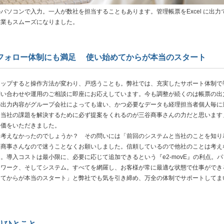
パソコンで入力。一人が数社を担当することもあります。管理帳票をExcel に出力
作業もスムーズになりました。
フォロー体制にも満足 使い始めてからが本当のスタート
アップすると操作方法が変わり、戸惑うことも。弊社では、充実したサポート体制で
問い合わせや運用のご相談に即座にお応えしています。今も調整が続くのは帳票の出
の出力内容がグループ会社によっても違い、かつ必要なデータも経理担当者個人毎に
た当社の課題を解決するために必ず提案をくれるのが三谷商事さんの力だと思います
評価をいただきました。
考えなかったのでしょうか？ その問いには「前回のシステムと当社のことを知り
谷商事さんなので迷うことなくお願いしました。信頼しているので他社のことは考え
。導入コストは最小限に、必要に応じて追加できるという『e2-movE』の利点。パ
トワーク、そしてシステム。すべてを網羅し、お客様が常に最適な状態で仕事ができ
してからが本当のスタート」と弊社でも気を引き締め、万全の体制でサポートしてま
りひとこと