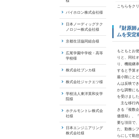
様
こちらをク
バイホロン株式会社様
日本ノーディッグテク
『財原師』
ノロジー株式会社様
ムを安定
京都生活協同組合様
もともとお
広尾学園中学校・高等
りと、同社オ
学校様
り、機能継
株式会社ブンカ様
すると予算
最小限にと
株式会社ジャクエツ様
んは反映で
かな調整に
学校法人東洋英和女学
を受けまし
院様
主な移行内容
きる『複数
ホテルモントレ株式会
社様
価償却』、『
要な項目で
日本エンジニアリング
た、勤務シ
株式会社様
らにして勤