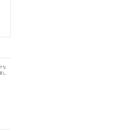
クな
宜し