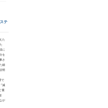
システ
えた
た
様に
分を
事さ
た細
説明
理で
『減
ぐ重
ま
なが