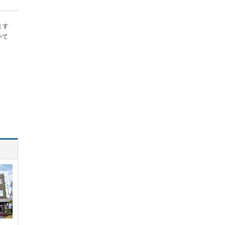
ます
いて