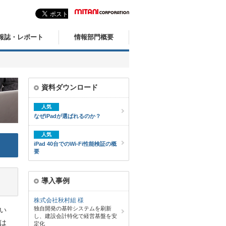
報誌・レポート
情報部門概要
資料ダウンロード
人気
なぜiPadが選ばれるのか？
人気
iPad 40台でのWi-Fi性能検証の概
要
導入事例
株式会社秋村組 様
独自開発の基幹システムを刷新
い
し、建設会計特化で経営基盤を安
は
定化