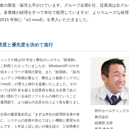
食の製造・販売も手がけています。グループ企業6 社、従業員は全グル
名超。多業種の経理をすべて本社で処理していますが、よりスムーズな経理
015 年秋に『e2-movE』を導入いただきました。
要度と優先度を決めて進行
ィングス様は10 年近く弊社のシステム『財原師』
ご利用くださっていましたが、WindowsXP のサポ
通信ネットワーク環境の変化、また『財原師』『給与
ジョンアップ時期が重なり、弊社より最新インフラに
2-movE』の導入と移行を提案いたしました。その
いては500 名を超える従業員を抱える企業であり、
段使い慣れている会計ソフトからの移行ということ
や運用面で、より細心の注意を払うよう気を配りまし
田中ホールディング
次長の藤居逸史氏は「まずは本社の経理担当者や各
株式会社
当に、システムの改善や加えてほしい機能と要望を出
総務部 次長
たんです。１年近く話し合いの場を設け、三谷商事さ