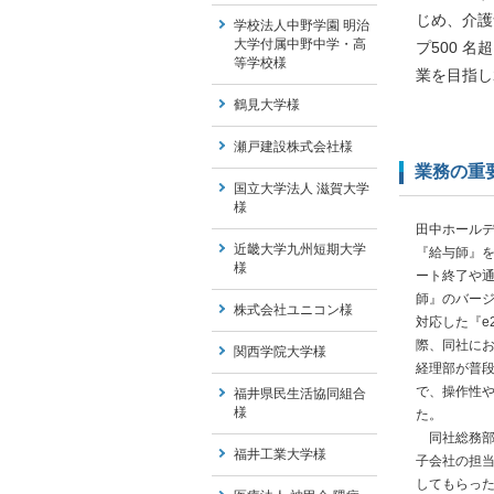
じめ、介護
学校法人中野学園 明治
大学付属中野中学・高
プ500 
等学校様
業を目指し2
鶴見大学様
瀬戸建設株式会社様
業務の重
国立大学法人 滋賀大学
様
田中ホールデ
近畿大学九州短期大学
『給与師』を
様
ート終了や
師』のバー
株式会社ユニコン様
対応した『e
際、同社にお
関西学院大学様
経理部が普
で、操作性
福井県民生活協同組合
様
た。
同社総務部
福井工業大学様
子会社の担
してもらっ