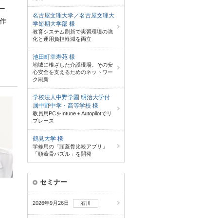
ー
名古屋文理大学／名古屋文理大
作
学短期大学部 様
教育システム刷新で実習環境の強
化と運用負担軽減を両立
池田町幸寿苑 様
地域に根ざした介護現場。その安
心安全を支えるためのネットワー
ク刷新
学校法人中野学園 明治大学付
属中野中学・高等学校 様
教員用PCをIntune＋Autopilotでリ
プレース
鶴見大学 様
学修用の「頭蓋骨比較アプリ」
「頭蓋骨パズル」を開発
セミナー
ス
2026年9月26日
石川