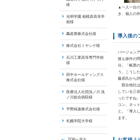
様
▲一人一台の
き、個人の
光明学園 相模原高等学
校様
轟産業株式会社様
導入後の
株式会社ミヤシゲ様
バージョン
石川工業高等専門学校
後も操作の
様
分。「帳票
う。こうし
田中ホールディングス
藤居氏から
株式会社様
競合他社は
している三
医療法人社団浅ノ川 浅
ノ川総合病院様
ったですね」
コン、ネッ
平野純薬株式会社様
と。「導入
ます。
札幌学院大学様
TOPへ戻る
お客様よ