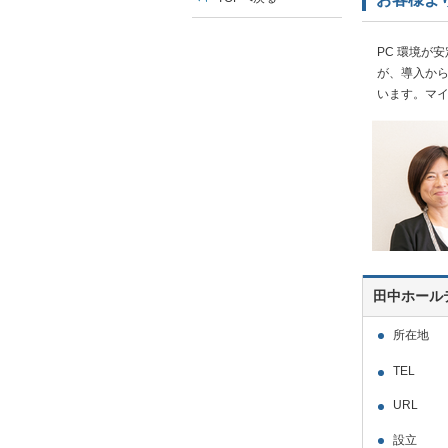
PC 環境が
が、導入から
います。マ
田中ホール
所在地
TEL
URL
設立