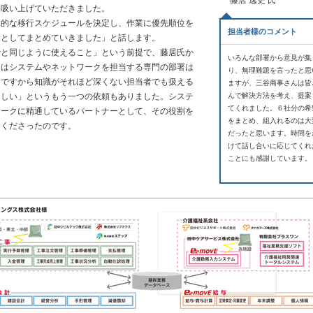
藤居 逸史 氏
を吸い上げていただきました。
体的な移行スケジュールを決定し、作業に優先順位を
担当者様のコメント
役としてまとめていきました」と話します。
と同じように使えること」という前提で、藤居氏か
いろんな部署から意見が集
にはシステムやネットワークを担当する専門の部署は
り、無理難題を言ったと思
。ですから知識がそれほど深くない担当者でも扱える
ますが、三谷商事さんは皆
ほしい」というもう一つの依頼もありました。システ
んで解決方法を考え、提案
てくれました。６社分の希
ワークに精通しているパートナーとして、その役割を
をまとめ、組入れるのは大
てくださったのです。
だったと思います。時間を
けて話し合いに応じてくれ
ことにも感謝しています。