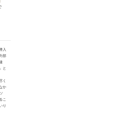
で
導入
力部
違
」と
尽く
なか
ソ
るこ
いり