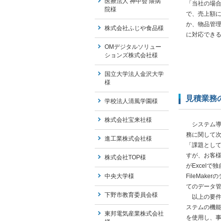
医療法人 神甲会 隈病
「当社の場合
院様
で、売上額
か、物品管
株式会社ふじや食品様
に対応でき
OMデジタルソリュー
ションズ株式会社様
国立大学法人金沢大学
様
見積業務
学校法人清風学園様
株式会社宝来社様
システム導入
務に関して
進工業株式会社様
「課題として
すが、お客様
株式会社TOP様
がExcel
中央大学様
FileMa
てのデータ
下野市教育委員会様
以上の要件や
ステムの機能
東邦電気産業株式会社
を使用し、