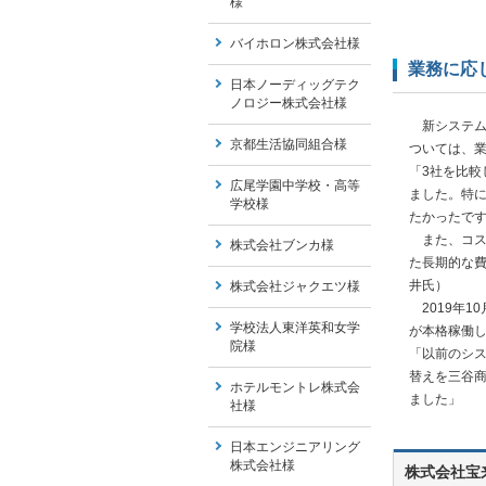
様
バイホロン株式会社様
業務に応
日本ノーディッグテク
ノロジー株式会社様
新システムの
京都生活協同組合様
ついては、
「3社を比較
広尾学園中学校・高等
ました。特に
学校様
たかったで
また、コス
株式会社ブンカ様
た長期的な費
井氏）
株式会社ジャクエツ様
2019年1
学校法人東洋英和女学
が本格稼働
院様
「以前のシ
替えを三谷
ホテルモントレ株式会
ました」
社様
日本エンジニアリング
株式会社様
株式会社宝