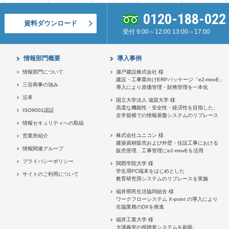
0120-188-022
資料ダウンロード
受付 9:00～12:00 13:00～17:00
情報部門概要
導入事例
情報部門について
瀬戸建設株式会社 様
建設・工事業向けERPパッケージ「e2-movE」
三谷商事の強み
導入により原価管理・財務管理を一本化
沿革
国立大学法人 滋賀大学 様
高度な機能性・安全性・経済性を目指した、
ISO9001認証
全学規模での情報基盤システムのリプレース
情報セキュリティへの取組
株式会社ユニコン 様
営業所紹介
建築資材販売および外壁・住設工事における
情報関連グループ
販売管理、工事管理にe2-movEを活用
プライバシーポリシー
関西学院大学 様
学生用PC端末をはじめとした
サイトのご利用について
教育研究用システムのリプレースを実施
福井県民生活協同組合 様
ワークフローシステム X-point の導入により
生協業務のDXを推進
福井工業大学 様
大講義室の視聴覚システムを刷新。