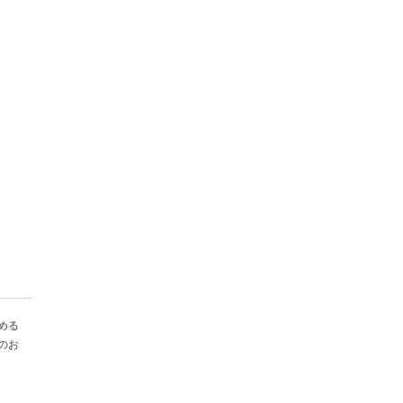
める
のお