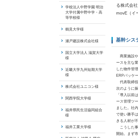
る株式会社
学校法人中野学園 明治
大学付属中野中学・高
movE（
等学校様
鶴見大学様
基幹シス
瀬戸建設株式会社様
国立大学法人 滋賀大学
商業施設や
様
ースを主な
した物件管理
近畿大学九州短期大学
様
ERPパッケ
代表取締役・
株式会社ユニコン様
次のように
「導入以前
関西学院大学様
ース管理ツー
ました。社
福井県民生活協同組合
で使い勝手
様
きる人材が
福井工業大学様
こうした事情
開始。まず