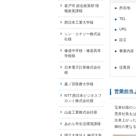
坂戸市 総合政策部 情
所在地
報政策課様
TEL
西日本工業大学様
URL
シン・エナジー株式会
社様
設立
修道中学校・修道高等
事業内容
学校様
日本電子計算株式会社
従業員
様
森ノ宮医療大学様
営業担当
NTT 西日本ビジネスフ
ロント株式会社様
宝来社様の
山金工業株式会社様
荒井社長を
出来上がっ
あわら市生活環境課様
御社の更な
国立大学法人 神戸大学