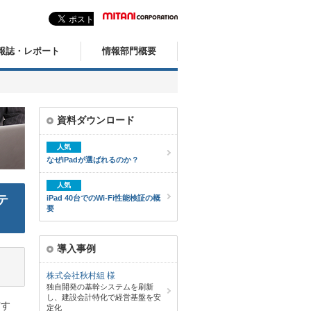
報誌・レポート
情報部門概要
資料ダウンロード
人気
なぜiPadが選ばれるのか？
人気
テ
iPad 40台でのWi-Fi性能検証の概
要
導入事例
株式会社秋村組 様
独自開発の基幹システムを刷新
し、建設会計特化で経営基盤を安
有す
定化