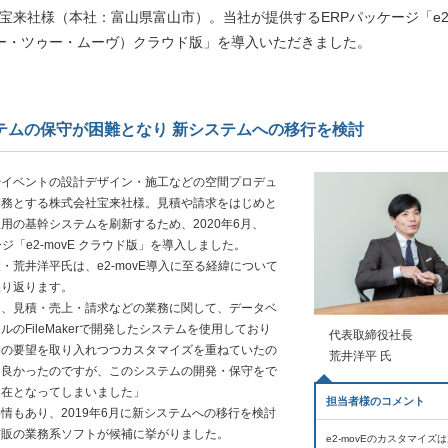
宝来社様（本社：富山県富山市）。当社が提供するERPパッケージ「e2
イー・ツゥー・ムーヴ）クラウド版」を導入いただきました。
テムの保守が困難となり 新システムへの移行を検討
イベントの設計デザイン・施工などの空間プロデュ
業務とする株式会社宝来社様。見積や請求をはじめと
用の基幹システムを刷新するため、2020年6月、
ージ「e2-movE クラウド版」を導入しました。
荒井洋平氏は、e2-movE導入に至る経緯について
振り返ります。
は、見積・売上・請求などの業務に関して、データベ
ルのFileMakerで開発したシステムを使用しており
代表取締役社長
内の要望を取り入れつつカスタマイズを重ねていたの
荒井洋平 氏
は良かったのですが、このシステムの開発・保守をで
不在となってしまいました」
担当者様のコメント
もあり、2019年6月に新システムへの移行を検討
市販の業務系ソフトが候補に挙がりました。
e2-movEのカスタマイズ