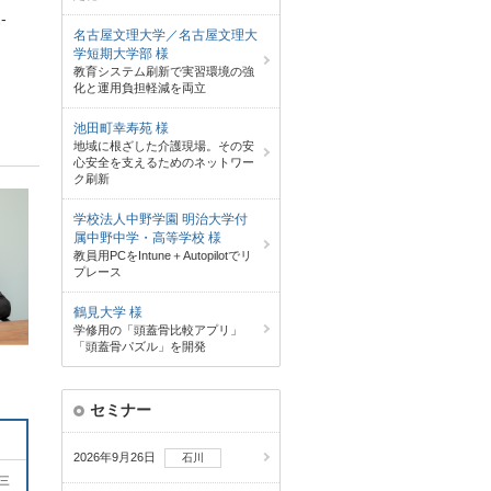
-
名古屋文理大学／名古屋文理大
学短期大学部 様
教育システム刷新で実習環境の強
化と運用負担軽減を両立
池田町幸寿苑 様
地域に根ざした介護現場。その安
心安全を支えるためのネットワー
ク刷新
学校法人中野学園 明治大学付
属中野中学・高等学校 様
教員用PCをIntune＋Autopilotでリ
プレース
鶴見大学 様
学修用の「頭蓋骨比較アプリ」
「頭蓋骨パズル」を開発
セミナー
2026年9月26日
石川
は三