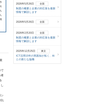
作
2026年5月26日
全国
大
制度の概要と企業の対応策を最新
ち
情報で解説します
ん
残
2026年5月26日
全国
2026年2月20日
全国
制度の概要と企業の対応策を最新
情報で解説します
2025年12月25日
東京
ICT活用15年の実践知が拓く、AI
との新たな協働
業
ので
当者
を
とし
旧シ
EL