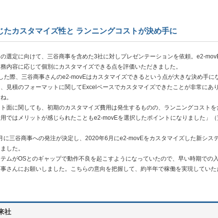
じたカスタマイズ性と ランニングコストが決め手に
選定に向けて、三谷商事を含めた3社に対しプレゼンテーションを依頼。e2-mov
業務内容に応じて個別にカスタマイズできる点を評価いただきました。
した際、三谷商事さんのe2-movEはカスタマイズできるという点が大きな決め手に
、見積のフォーマットに関してExcelベースでカスタマイズできたことが非常にあ
すね。
ト面に関しても、初期のカスタマイズ費用は発生するものの、ランニングコストを
用ではメリットが感じられたこともe2-movEを選択したポイントになりました」（
0月に三谷商事への発注が決定し、2020年6月にe2-movEをカスタマイズした新シス
しました。
ステムがOSとのギャップで動作不良を起こすようになっていたので、早い時期での
商事さんにお願いしました。こちらの意向を把握して、約半年で稼働を実現していた
来社