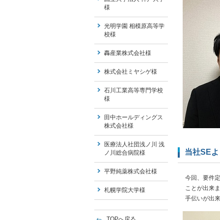
様
光明学園 相模原高等学
校様
轟産業株式会社様
株式会社ミヤシゲ様
石川工業高等専門学校
様
田中ホールディングス
株式会社様
医療法人社団浅ノ川 浅
当社SE
ノ川総合病院様
平野純薬株式会社様
今回、要件
ことが出来
札幌学院大学様
手伝いが出
TOPへ戻る