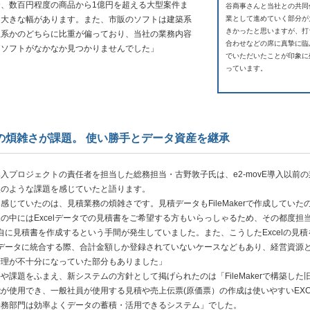
、数百円程度の商品から1億円を超える大型案件ま
谷商事さんと当社との共同
に大きな幅があります。また、市販のソフトは建築系
業として進めていく部分が
きかったと思いますが、打
理系かのどちらに比重が偏っており、当社の業務内容
合わせなどの席に真摯に臨
るソフトがなかなか見つかりませんでした」
でいただいたことが印象に
っています。
の煩雑さが課題。 使い勝手とデータ資産を継承
プロジェクトの責任者を担当した総務担当・古野敦子氏は、e2-movE導入以前の
次のような課題を感じていたと語ります。
感じていたのは、見積業務の煩雑さです。見積データもFileMakerで作成していた
の中にはExcelデータでの見積書をご希望する方もいらっしゃるため、その都度担
で独自に見積書を作成するという手間が発生していました。また、こうしたExcelの見積
kerのデータに統合する際、合計金額しか登録されていないケースなどもあり、経営資源
管理が不十分になっていた部分もありました」
課題をふまえ、新システムの方針として掲げられたのは「FileMakerで構築した
が使用でき、一般社員が使用する見積や売上伝票(原価票）の作成は使いやすいEXC
事務部門は効率よくデータの蓄積・活用できるシステム」でした。