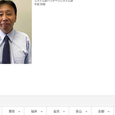
システム部パッケージシステム課
中田 利明
豊田
福井
金沢
富山
京都