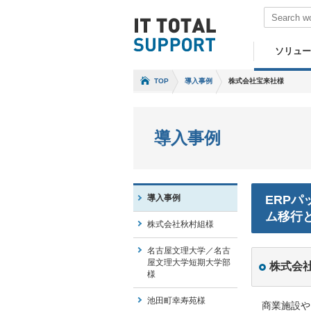
ソリュー
TOP
導入事例
株式会社宝来社様
導入事例
導入事例
ERPパ
ム移行
株式会社秋村組様
名古屋文理大学／名古
屋文理大学短期大学部
株式会
様
池田町幸寿苑様
商業施設や