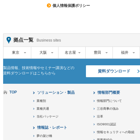
個人情報保護ポリシー
拠点一覧
Business sites
東京
大阪
名古屋
豊田
福井
製品情報、技術情報やセミナー講演などの
資料ダウンロード
資料ダウンロードはこちらから
TOP
ソリューション・製品
情報部門概要
業種別
情報部門について
業種共通
三谷商事の強み
当社パッケージ
沿革
ISO9001認証
情報誌・レポート
情報セキュリティへの取組
夢の架け橋
営業所紹介