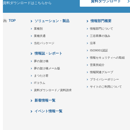
資料ダウンロード
資料ダウンロードはこちらから
TOP
ソリューション・製品
情報部門概要
業種別
情報部門について
業種共通
三谷商事の強み
当社パッケージ
沿革
ISO9001認証
情報誌・レポート
情報セキュリティへの取組
夢の架け橋
営業所紹介
夢の架け橋メール版
情報関連グループ
まつたけ君
プライバシーポリシー
ITコラム
サイトのご利用について
資料ダウンロード／資料請求
新着情報一覧
イベント情報一覧