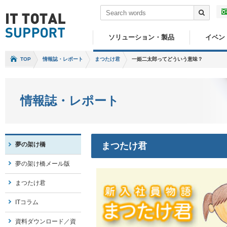
ソリューション・製品
イベン
TOP
情報誌・レポート
まつたけ君
一姫二太郎ってどういう意味？
情報誌・レポート
夢の架け橋
まつたけ君
夢の架け橋メール版
まつたけ君
ITコラム
資料ダウンロード／資