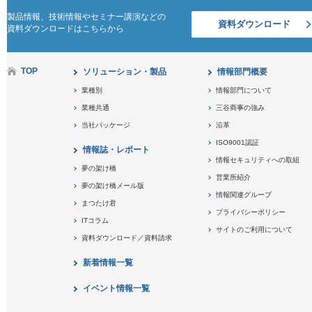
製品情報、技術情報やセミナー講演などの
資料ダウンロード
資料ダウンロードはこちらから
TOP
ソリューション・製品
情報部門概要
業種別
情報部門について
業種共通
三谷商事の強み
当社パッケージ
沿革
ISO9001認証
情報誌・レポート
情報セキュリティへの取組
夢の架け橋
営業所紹介
夢の架け橋メール版
情報関連グループ
まつたけ君
プライバシーポリシー
ITコラム
サイトのご利用について
資料ダウンロード／資料請求
新着情報一覧
イベント情報一覧