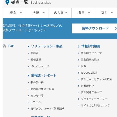
拠点一覧
Business sites
東京
大阪
名古屋
豊田
福井
製品情報、技術情報やセミナー講演などの
資料ダウンロード
資料ダウンロードはこちらから
TOP
ソリューション・製品
情報部門概要
業種別
情報部門について
業種共通
三谷商事の強み
当社パッケージ
沿革
ISO9001認証
情報誌・レポート
情報セキュリティへの取組
夢の架け橋
営業所紹介
夢の架け橋メール版
情報関連グループ
まつたけ君
プライバシーポリシー
ITコラム
サイトのご利用について
資料ダウンロード／資料請求