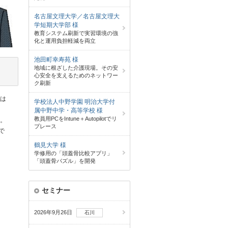
名古屋文理大学／名古屋文理大
学短期大学部 様
教育システム刷新で実習環境の強
化と運用負担軽減を両立
池田町幸寿苑 様
地域に根ざした介護現場。その安
心安全を支えるためのネットワー
ク刷新
験は
学校法人中野学園 明治大学付
属中野中学・高等学校 様
教員用PCをIntune＋Autopilotでリ
す。
プレース
で
鶴見大学 様
学修用の「頭蓋骨比較アプリ」
「頭蓋骨パズル」を開発
セミナー
2026年9月26日
石川