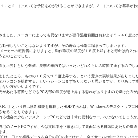
ち１．と２．については予防を心がけることができますが、３．については基準がわ
みました。メーカーによっても異なりますが動作温度範囲はおおよそ５～４０度と
も動作しないことはないようですが、その寿命は極端に縮まってしまいます。
造メーカーの報告書によりますと、動作環境の温度が１５度上昇すると寿命は約２分
うとのことでした。
５度上昇】という数値、夏季の車内ではいったいどれくらいの時間で達するのでし
ましたところ、ものの１０分で１５度上昇する、という驚きの実験結果がありまし
でパソコンを操作する、というシーンはまずありえないと思いますが、とりあえず
かない方がいいようです。
光があたる窓際などでもPC内部の温度が急上昇する恐れがありますので避けた方が
.A.R.T】という自己診断機能を搭載したHDDであれば、WindowsのデスクトップにH
させることもできます。
れる機会の少ないデスクトップPCなどでは非常に便利なツールではないでしょうか
自宅のノートPCですが、今は文庫本を下敷きにして裏面にある排気口あたりの風通
ます。
PCは、日々の業務データを自分のPCの中ではなく、全てサーバの中に入れていま