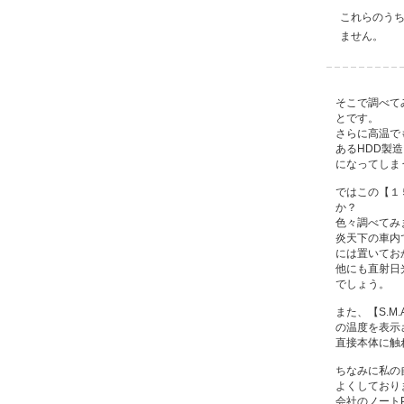
これらのう
ません。
そこで調べて
とです。
さらに高温で
あるHDD製
になってしま
ではこの【１
か？
色々調べてみ
炎天下の車内
には置いてお
他にも直射日
でしょう。
また、【S.M
の温度を表示
直接本体に触
ちなみに私の
よくしており
会社のノート