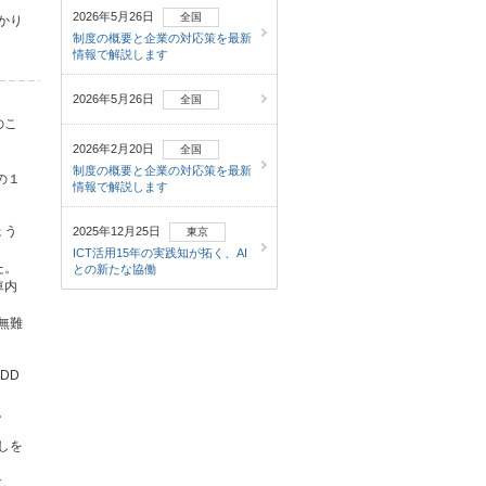
2026年5月26日
全国
かり
制度の概要と企業の対応策を最新
情報で解説します
2026年5月26日
全国
のこ
2026年2月20日
全国
制度の概要と企業の対応策を最新
の１
情報で解説します
ょう
2025年12月25日
東京
ICT活用15年の実践知が拓く、AI
た。
との新たな協働
車内
無難
DD
。
しを
す。