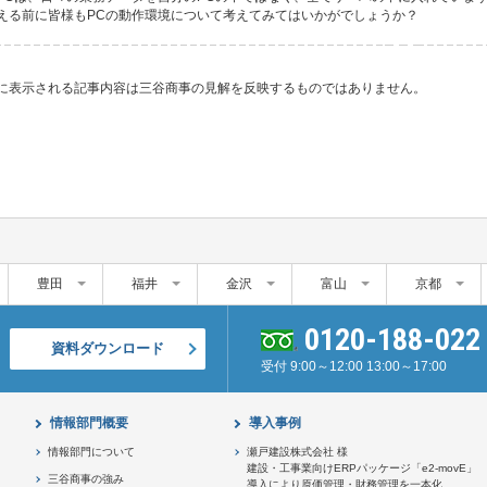
える前に皆様もPCの動作環境について考えてみてはいかがでしょうか？
に表示される記事内容は三谷商事の見解を反映するものではありません。
豊田
福井
金沢
富山
京都
0120-188-022
資料ダウンロード
受付 9:00～12:00 13:00～17:00
情報部門概要
導入事例
情報部門について
瀬戸建設株式会社 様
建設・工事業向けERPパッケージ「e2-movE」
三谷商事の強み
導入により原価管理・財務管理を一本化