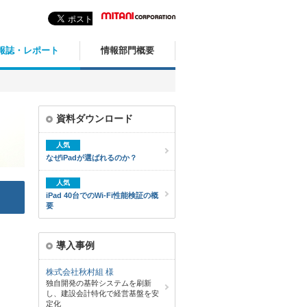
報誌・レポート
情報部門概要
資料ダウンロード
人気
なぜiPadが選ばれるのか？
人気
iPad 40台でのWi-Fi性能検証の概
要
導入事例
株式会社秋村組 様
独自開発の基幹システムを刷新
し、建設会計特化で経営基盤を安
定化