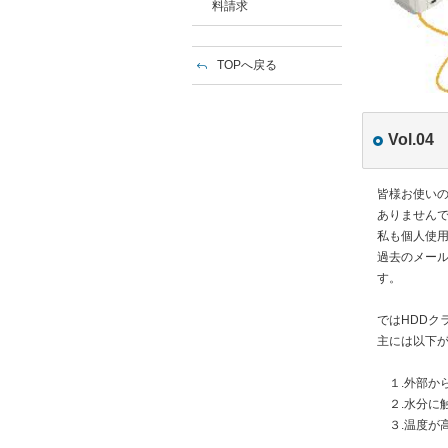
料請求
TOPへ戻る
Vol.
皆様お使いの
ありません
私も個人使用
過去のメー
す。
ではHDDク
主には以下
１.外部か
２.水分に
３.温度が