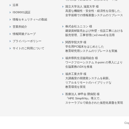
沿革
国立大学法人 滋賀大学 様
高度な機能性・安全性・経済性を目指した、
ISO9001認証
全学規模での情報基盤システムのリプレース
情報セキュリティへの取組
株式会社ユニコン 様
営業所紹介
建築資材販売および外壁・住設工事における
情報関連グループ
販売管理、工事管理にe2-movEを活用
プライバシーポリシー
関西学院大学 様
学生用PC端末をはじめとした
サイトのご利用について
教育研究用システムのリプレースを実施
福井県民生活協同組合 様
ワークフローシステム X-point の導入により
生協業務のDXを推進
福井工業大学 様
大講義室の視聴覚システムを刷新。
リアル＆リモートのハイブリッドな
教育環境を実現
医療法人 神甲会 隈病院 様
『HPE SimpliVity』導入で、
スケーラブルで統合された仮想化基盤を実現
Cop