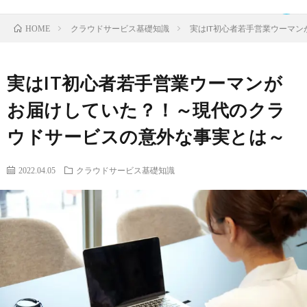
クラウドサービス基礎知識
実はIT初心者若手営業ウーマ
HOME
実はIT初心者若手営業ウーマンが
TOP
お届けしていた？！～現代のクラ
ウドサービスの意外な事実とは～
ク
2022.04.05
クラウドサービス基礎知識
ラ
IDaaS
ウ
SaaS
ド
運
サ
営
お