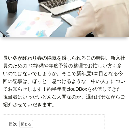
ー
者
問
ビ
情
い
ス
報
合
基
わ
長い冬が終わり春の陽気を感じられるこの時期、新入社
員のためのPC準備や年度予算の整理でお忙しい方も多
礎
せ
いのではないでしょうか。そこで新年度1本目となる今
回の記事は、ほっと一息つけるような「中の人」につい
知
てお知らせします！約半年間clouDBoxを発信してきた
担当者はいったいどんな人間なのか、遅ればせながらご
識
紹介させていだきます。
目次