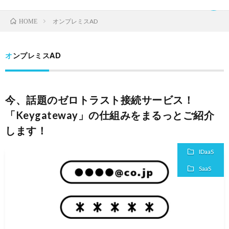
オンプレミスAD
HOME
オンプレミスAD
TOP
今、話題のゼロトラスト接続サービス！
ク
「Keygateway」の仕組みをまるっとご紹介
します！
ラ
IDaaS
IDaaS
ウ
SaaS
SaaS
ド
運
サ
営
お