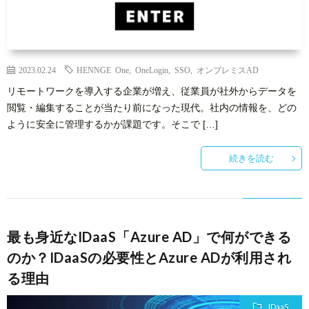
ー
者
問
ビ
情
い
2023.02.24
HENNGE One
,
OneLogin
,
SSO
,
オンプレミスAD
リモートワークを導入する企業が増え、従業員が社外からデータを
ス
報
合
閲覧・編集することが当たり前になった現代。社内の情報を、どの
ように安全に管理するかが課題です。そこで […]
基
わ
続きを読む
礎
せ
知
最も身近なIDaaS「Azure AD」で何ができる
識
のか？IDaaSの必要性とAzure ADが利用され
る理由
IDaaS