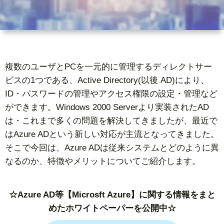
ー
者
問
ビ
情
い
複数のユーザとPCを一元的に管理するディレクトサー
ス
報
合
ビスの1つである、Active Directory(以後 AD)により、
ID・パスワードの管理やアクセス権限の設定・管理など
基
わ
ができます。Windows 2000 Serverより実装されたAD
は・これまで多くの問題を解決してきましたが、最近で
礎
せ
はAzure ADという新しい対応が主流となってきました。
そこで今回は、Azure ADは従来システムとどのように異
知
なるのか、特徴やメリットについてご紹介します。
識
☆Azure AD等【Microsft Azure】に関する情報をまと
めたホワイトペーパーを公開中☆