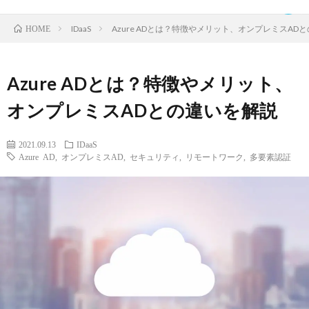
IDaaS
Azure ADとは？特徴やメリット、オンプレミスAD
HOME
Azure ADとは？特徴やメリット、
TOP
オンプレミスADとの違いを解説
ク
2021.09.13
IDaaS
Azure AD
,
オンプレミスAD
,
セキュリティ
,
リモートワーク
,
多要素認証
ラ
IDaaS
ウ
SaaS
ド
運
サ
営
お