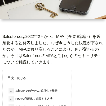
ー
者
問
ビ
情
い
ス
報
合
Salesforceは2022年2月から、MFA（多要素認証）を必
須化すると発表しました。なぜ今こうした決定が下され
基
わ
たのか、MFAに移り変わることにより、何が変わるの
か。今回はSalesforceのMFAとこれからのセキュリティ
礎
せ
について解説していきます。
知
目次
識
1.
SalesforceがMFAの必須化を発表
2.
MFAの必須化に対応する方法