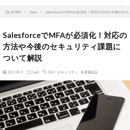
SaaS
SalesforceでMFAが必須化！対応の方法や今後の
HOME
SalesforceでMFAが必須化！対応の
TOP
方法や今後のセキュリティ課題に
ついて解説
ク
2021.09.21
SaaS
SSO
,
セキュリティ
,
多要素認証
ラ
IDaaS
ウ
SaaS
ド
運
サ
営
お