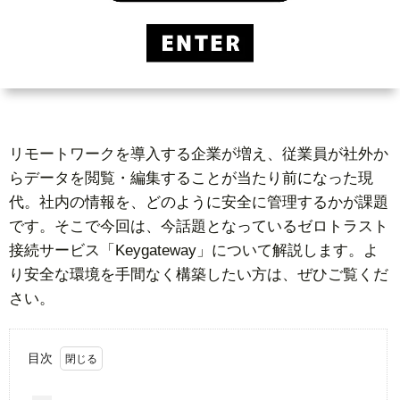
ー
者
問
ビ
情
い
ス
報
合
リモートワークを導入する企業が増え、従業員が社外か
基
わ
らデータを閲覧・編集することが当たり前になった現
代。社内の情報を、どのように安全に管理するかが課題
礎
せ
です。そこで今回は、今話題となっているゼロトラスト
接続サービス「Keygateway」について解説します。よ
知
り安全な環境を手間なく構築したい方は、ぜひご覧くだ
さい。
識
目次