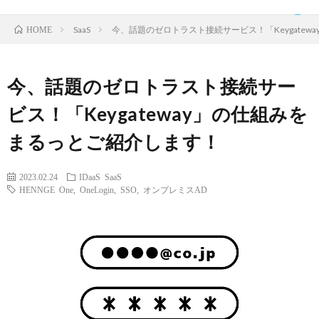
SaaS
今、話題のゼロトラスト接続サービス！「Keygate
HOME
今、話題のゼロトラスト接続サー
TOP
ビス！「Keygateway」の仕組みを
まるっとご紹介します！
ク
2023.02.24
IDaaS
SaaS
ラ
IDaaS
HENNGE One
,
OneLogin
,
SSO
,
オンプレミスAD
ウ
SaaS
ド
運
サ
営
お